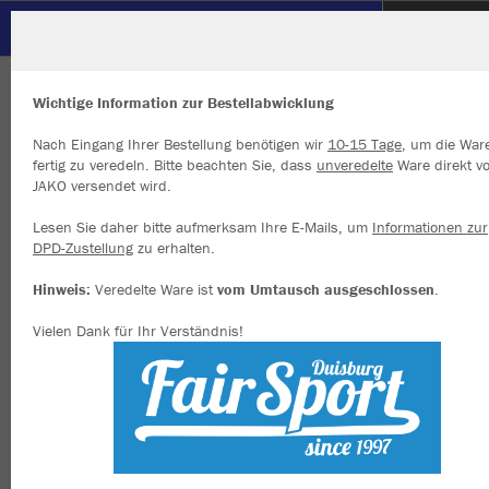
SC Hertha Hamborn
ZURÜCK
SC Hertha Hamborn
JAKO Long Tight Comfort 2.0
Wichtige Information zur Bestellabwicklung
Nach Eingang Ihrer Bestellung benötigen wir
10-15 Tage
, um die War
fertig zu veredeln. Bitte beachten Sie, dass
unveredelte
Ware direkt v
JAKO versendet wird.
Wir verwenden Cookies
Durch die Analyse der Besucherdaten können wir dir personalisierte
Lesen Sie daher bitte aufmerksam Ihre E-Mails, um
Informationen zur
Inhalte anzeigen und unsere Website verbessern. Weitere Informati
DPD-Zustellung
zu erhalten.
zu den Cookies findest Du in den Einstellungen.
Hinweis:
Veredelte Ware ist
vom Umtausch ausgeschlossen
.
Alle akzeptieren
Vielen Dank für Ihr Verständnis!
Alle ablehnen
mehr Infos
Datenschutz
Impressum