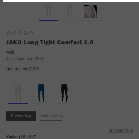
JAKO
Long Tight Comfort 2.0
weiß
Artikelnummer:
6555
Lieferbar bis 2026
Einzelauftrag
Teambestellung
Größentabelle
Kinder (18,14 €)