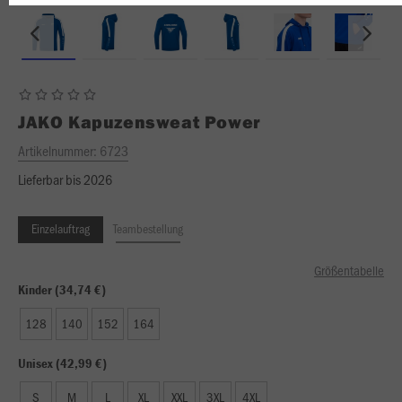
JAKO
Kapuzensweat Power
Artikelnummer:
6723
Lieferbar bis 2026
Einzelauftrag
Teambestellung
Größentabelle
Kinder (34,74 €)
128
140
152
164
Unisex (42,99 €)
S
M
L
XL
XXL
3XL
4XL