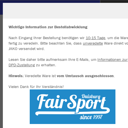
SC Hertha Hamborn
ZURÜCK
SC Hertha Hamborn
JAKO Kapuzensweat Power
Wichtige Information zur Bestellabwicklung
Nach Eingang Ihrer Bestellung benötigen wir
10-15 Tage
, um die War
fertig zu veredeln. Bitte beachten Sie, dass
unveredelte
Ware direkt v
JAKO versendet wird.
Wir verwenden Cookies
Durch die Analyse der Besucherdaten können wir dir personalisierte
Lesen Sie daher bitte aufmerksam Ihre E-Mails, um
Informationen zur
Inhalte anzeigen und unsere Website verbessern. Weitere Informati
DPD-Zustellung
zu erhalten.
zu den Cookies findest Du in den Einstellungen.
Hinweis:
Veredelte Ware ist
vom Umtausch ausgeschlossen
.
Alle akzeptieren
Vielen Dank für Ihr Verständnis!
Alle ablehnen
mehr Infos
Datenschutz
Impressum