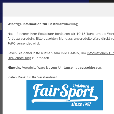
SC Hertha Hamborn
Wichtige Information zur Bestellabwicklung
Nach Eingang Ihrer Bestellung benötigen wir
10-15 Tage
, um die War
fertig zu veredeln. Bitte beachten Sie, dass
unveredelte
Ware direkt v
JAKO versendet wird.
Wir verwenden Cookies
Durch die Analyse der Besucherdaten können wir dir personalisierte
Lesen Sie daher bitte aufmerksam Ihre E-Mails, um
Informationen zur
Inhalte anzeigen und unsere Website verbessern. Weitere Informati
DPD-Zustellung
zu erhalten.
zu den Cookies findest Du in den Einstellungen.
WIR SIND HERTHA
Hinweis:
Veredelte Ware ist
vom Umtausch ausgeschlossen
.
Alle akzeptieren
Vielen Dank für Ihr Verständnis!
Alle ablehnen
mehr Infos
Nachhaltig
Farbe
Datenschutz
Impressum