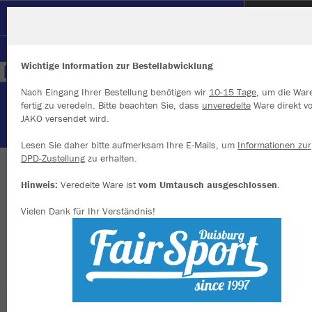
SC Hertha Hamborn
Wichtige Information zur Bestellabwicklung
Nach Eingang Ihrer Bestellung benötigen wir
10-15 Tage
, um die War
fertig zu veredeln. Bitte beachten Sie, dass
unveredelte
Ware direkt v
JAKO versendet wird.
Wir verwenden Cookies
Durch die Analyse der Besucherdaten können wir dir personalisierte
Lesen Sie daher bitte aufmerksam Ihre E-Mails, um
Informationen zur
Inhalte anzeigen und unsere Website verbessern. Weitere Informati
DPD-Zustellung
zu erhalten.
zu den Cookies findest Du in den Einstellungen.
WIR SIND HERTHA
Hinweis:
Veredelte Ware ist
vom Umtausch ausgeschlossen
.
Alle akzeptieren
Vielen Dank für Ihr Verständnis!
Alle ablehnen
mehr Infos
Farbe
Datenschutz
Impressum