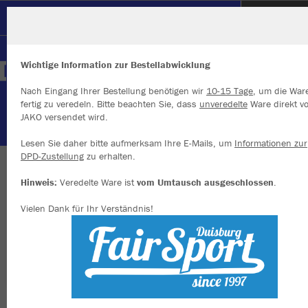
SC Hertha Hamborn
Wichtige Information zur Bestellabwicklung
Nach Eingang Ihrer Bestellung benötigen wir
10-15 Tage
, um die War
fertig zu veredeln. Bitte beachten Sie, dass
unveredelte
Ware direkt v
JAKO versendet wird.
Wir verwenden Cookies
Durch die Analyse der Besucherdaten können wir dir personalisierte
Lesen Sie daher bitte aufmerksam Ihre E-Mails, um
Informationen zur
Inhalte anzeigen und unsere Website verbessern. Weitere Informati
DPD-Zustellung
zu erhalten.
zu den Cookies findest Du in den Einstellungen.
WIR SIND HERTHA
Hinweis:
Veredelte Ware ist
vom Umtausch ausgeschlossen
.
Alle akzeptieren
Vielen Dank für Ihr Verständnis!
Alle ablehnen
mehr Infos
Farbe
Datenschutz
Impressum