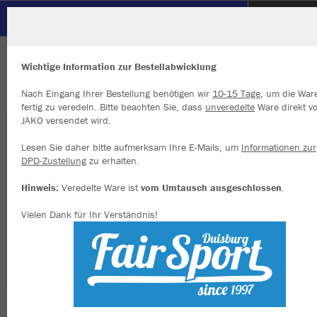
SC Hertha Hamborn
ZURÜCK
SC Hertha Hamborn
JAKO Polyesterjacke Power
Wichtige Information zur Bestellabwicklung
Nach Eingang Ihrer Bestellung benötigen wir
10-15 Tage
, um die War
fertig zu veredeln. Bitte beachten Sie, dass
unveredelte
Ware direkt v
JAKO versendet wird.
Wir verwenden Cookies
Durch die Analyse der Besucherdaten können wir dir personalisierte
Lesen Sie daher bitte aufmerksam Ihre E-Mails, um
Informationen zur
Inhalte anzeigen und unsere Website verbessern. Weitere Informati
DPD-Zustellung
zu erhalten.
zu den Cookies findest Du in den Einstellungen.
Hinweis:
Veredelte Ware ist
vom Umtausch ausgeschlossen
.
Alle akzeptieren
Vielen Dank für Ihr Verständnis!
Alle ablehnen
mehr Infos
Datenschutz
Impressum