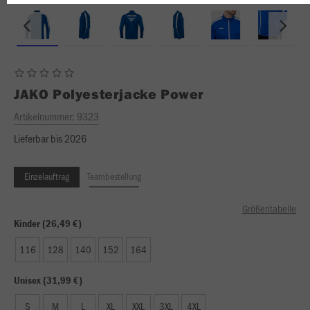
JAKO
Polyesterjacke Power
Artikelnummer:
9323
Lieferbar bis 2026
Einzelauftrag
Teambestellung
Größentabelle
Kinder (26,49 €)
116
128
140
152
164
Unisex (31,99 €)
S
M
L
XL
XXL
3XL
4XL