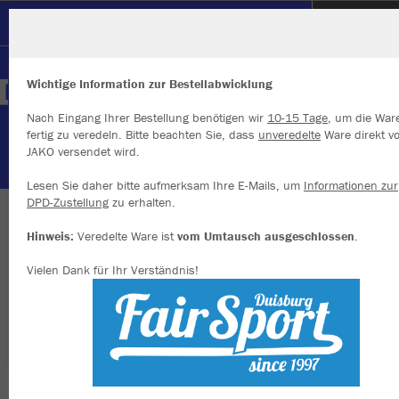
SC Hertha Hamborn
Wichtige Information zur Bestellabwicklung
Nach Eingang Ihrer Bestellung benötigen wir
10-15 Tage
, um die War
fertig zu veredeln. Bitte beachten Sie, dass
unveredelte
Ware direkt v
JAKO versendet wird.
Wir verwenden Cookies
Durch die Analyse der Besucherdaten können wir dir personalisierte
Lesen Sie daher bitte aufmerksam Ihre E-Mails, um
Informationen zur
Inhalte anzeigen und unsere Website verbessern. Weitere Informati
DPD-Zustellung
zu erhalten.
zu den Cookies findest Du in den Einstellungen.
WIR SIND HERTHA
Hinweis:
Veredelte Ware ist
vom Umtausch ausgeschlossen
.
Alle akzeptieren
Vielen Dank für Ihr Verständnis!
Alle ablehnen
mehr Infos
Farbe
Datenschutz
Impressum