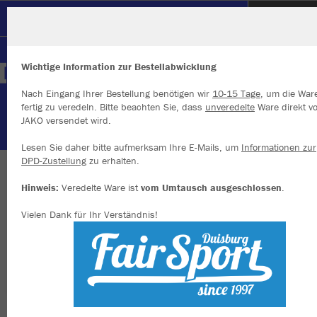
SC Hertha Hamborn
Wichtige Information zur Bestellabwicklung
Nach Eingang Ihrer Bestellung benötigen wir
10-15 Tage
, um die War
fertig zu veredeln. Bitte beachten Sie, dass
unveredelte
Ware direkt v
JAKO versendet wird.
Wir verwenden Cookies
Durch die Analyse der Besucherdaten können wir dir personalisierte
Lesen Sie daher bitte aufmerksam Ihre E-Mails, um
Informationen zur
Inhalte anzeigen und unsere Website verbessern. Weitere Informati
DPD-Zustellung
zu erhalten.
zu den Cookies findest Du in den Einstellungen.
WIR SIND HERTHA
Hinweis:
Veredelte Ware ist
vom Umtausch ausgeschlossen
.
Alle akzeptieren
Vielen Dank für Ihr Verständnis!
Alle ablehnen
mehr Infos
Farbe
Datenschutz
Impressum