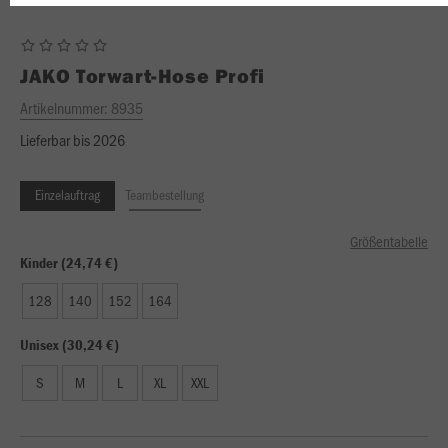
JAKO
Torwart-Hose Profi
Artikelnummer:
8935
Lieferbar bis 2026
Einzelauftrag
Teambestellung
Größentabelle
Kinder (24,74 €)
128
140
152
164
Unisex (30,24 €)
S
M
L
XL
XXL