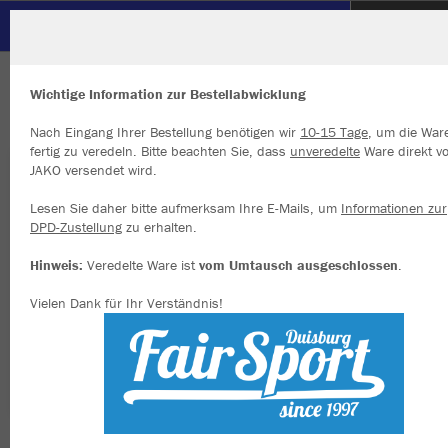
SC Hertha Hamborn
ZURÜCK
SC Hertha Hamborn
JAKO Torwart-Hose Profi
Wichtige Information zur Bestellabwicklung
Nach Eingang Ihrer Bestellung benötigen wir
10-15 Tage
, um die War
fertig zu veredeln. Bitte beachten Sie, dass
unveredelte
Ware direkt v
JAKO versendet wird.
Wir verwenden Cookies
Durch die Analyse der Besucherdaten können wir dir personalisierte
Lesen Sie daher bitte aufmerksam Ihre E-Mails, um
Informationen zur
Inhalte anzeigen und unsere Website verbessern. Weitere Informati
DPD-Zustellung
zu erhalten.
zu den Cookies findest Du in den Einstellungen.
Hinweis:
Veredelte Ware ist
vom Umtausch ausgeschlossen
.
Alle akzeptieren
Vielen Dank für Ihr Verständnis!
Alle ablehnen
mehr Infos
Datenschutz
Impressum