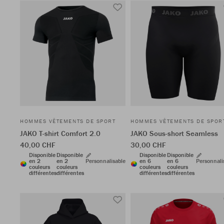
HOMMES VÊTEMENTS DE SPORT
HOMMES VÊTEMENTS DE SPOR
JAKO T-shirt Comfort 2.0
JAKO Sous-short Seamless
40,00 CHF
30,00 CHF
Disponible
Disponible
Disponible
Disponible
en 2
en 2
Personnalisable
en 6
en 6
Personnali
couleurs
couleurs
couleurs
couleurs
différentes
différentes
différentes
différentes