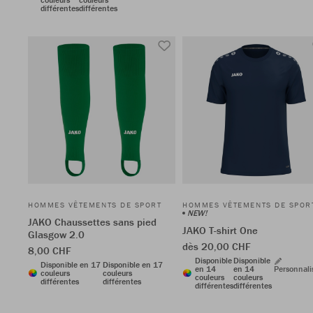
différentes
différentes
HOMMES VÊTEMENTS DE SPORT
HOMMES VÊTEMENTS DE SPOR
NEW!
JAKO Chaussettes sans pied
JAKO T-shirt One
Glasgow 2.0
dès 20,00 CHF
8,00 CHF
Disponible
Disponible
Disponible en 17
Disponible en 17
en 14
en 14
Personnali
couleurs
couleurs
couleurs
couleurs
différentes
différentes
différentes
différentes