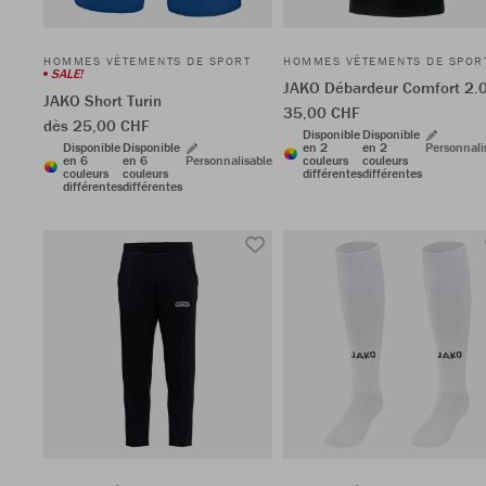
HOMMES VÊTEMENTS DE SPORT
HOMMES VÊTEMENTS DE SPOR
SALE!
JAKO Débardeur Comfort 2.
JAKO Short Turin
35,00 CHF
dès 25,00 CHF
Disponible
Disponible
Disponible
Disponible
en 2
en 2
Personnali
en 6
en 6
Personnalisable
couleurs
couleurs
couleurs
couleurs
différentes
différentes
différentes
différentes