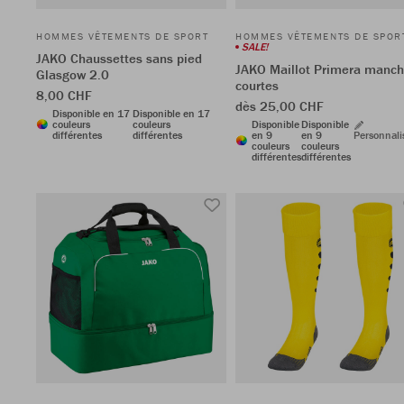
HOMMES VÊTEMENTS DE SPORT
HOMMES VÊTEMENTS DE SPOR
SALE!
JAKO Chaussettes sans pied
JAKO Maillot Primera manc
Glasgow 2.0
courtes
8,00 CHF
dès 25,00 CHF
Disponible en 17
Disponible en 17
couleurs
couleurs
Disponible
Disponible
différentes
différentes
en 9
en 9
Personnali
couleurs
couleurs
différentes
différentes