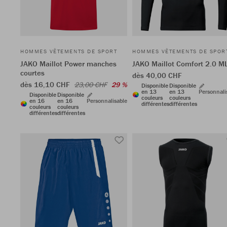
HOMMES VÊTEMENTS DE SPORT
HOMMES VÊTEMENTS DE SPOR
JAKO Maillot Power manches
JAKO Maillot Comfort 2.0 M
courtes
dès 40,00 CHF
dès 16,10 CHF
23,00 CHF
29 %
Disponible
Disponible
en 13
en 13
Personnali
Disponible
Disponible
couleurs
couleurs
en 16
en 16
Personnalisable
différentes
différentes
couleurs
couleurs
différentes
différentes