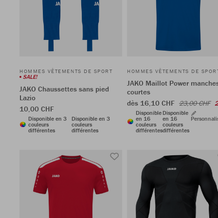
HOMMES VÊTEMENTS DE SPORT
HOMMES VÊTEMENTS DE SPOR
SALE!
JAKO Maillot Power manche
JAKO Chaussettes sans pied
courtes
Lazio
dès 16,10 CHF
23,00 CHF
10,00 CHF
Disponible
Disponible
Disponible en 3
Disponible en 3
en 16
en 16
Personnali
couleurs
couleurs
couleurs
couleurs
différentes
différentes
différentes
différentes