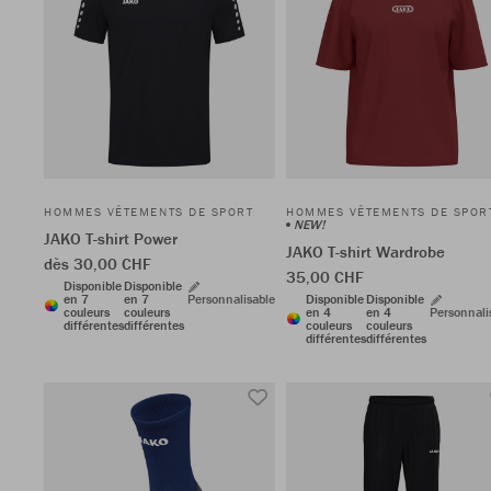
HOMMES VÊTEMENTS DE SPORT
HOMMES VÊTEMENTS DE SPOR
NEW!
JAKO T-shirt Power
JAKO T-shirt Wardrobe
dès 30,00 CHF
35,00 CHF
Disponible
Disponible
en 7
en 7
Personnalisable
Disponible
Disponible
couleurs
couleurs
en 4
en 4
Personnali
différentes
différentes
couleurs
couleurs
différentes
différentes