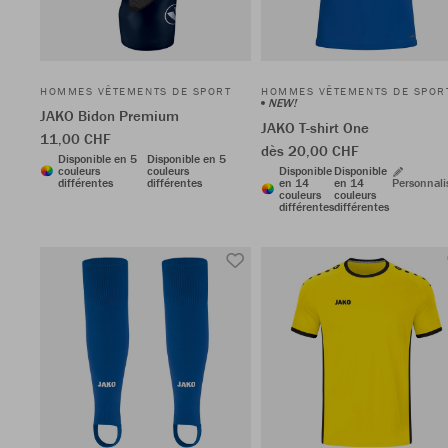
HOMMES VÊTEMENTS DE SPORT
HOMMES VÊTEMENTS DE SPOR
NEW!
JAKO Bidon Premium
JAKO T-shirt One
11,00 CHF
dès 20,00 CHF
Disponible en 5
Disponible en 5
couleurs
couleurs
Disponible
Disponible
différentes
différentes
en 14
en 14
Personnali
couleurs
couleurs
différentes
différentes