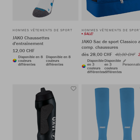
HOMMES VÊTEMENTS DE SPORT
HOMMES VÊTEMENTS DE SPOR
SALE!
JAKO Chaussettes
JAKO Sac de sport Classico 
d'entraînement
comp. chaussures
12,00 CHF
dès 28,00 CHF
40,00 CHF
Disponible en 8
Disponible en 8
couleurs
couleurs
Disponible
Disponible
différentes
différentes
en 3
en 3
Personnali
couleurs
couleurs
différentes
différentes