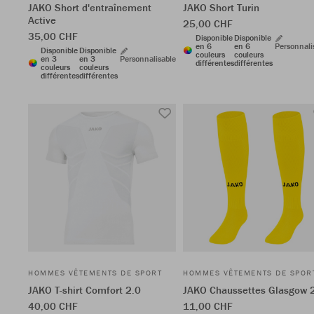
JAKO Short d'entraînement
JAKO Short Turin
Active
25,00 CHF
35,00 CHF
Disponible
Disponible
en 6
en 6
Personnali
Disponible
Disponible
couleurs
couleurs
en 3
en 3
Personnalisable
différentes
différentes
couleurs
couleurs
différentes
différentes
HOMMES VÊTEMENTS DE SPORT
HOMMES VÊTEMENTS DE SPOR
JAKO T-shirt Comfort 2.0
JAKO Chaussettes Glasgow 
40,00 CHF
11,00 CHF