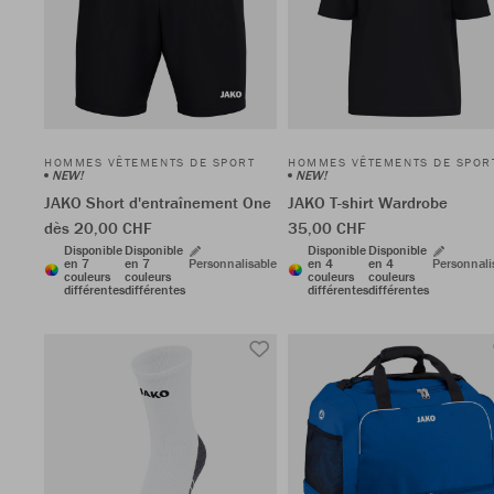
HOMMES VÊTEMENTS DE SPORT
HOMMES VÊTEMENTS DE SPOR
NEW!
NEW!
JAKO Short d'entraînement One
JAKO T-shirt Wardrobe
dès 20,00 CHF
35,00 CHF
Disponible
Disponible
Disponible
Disponible
en 7
en 7
Personnalisable
en 4
en 4
Personnali
couleurs
couleurs
couleurs
couleurs
différentes
différentes
différentes
différentes