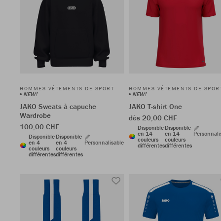
HOMMES VÊTEMENTS DE SPORT
HOMMES VÊTEMENTS DE SPOR
NEW!
NEW!
JAKO Sweats à capuche
JAKO T-shirt One
Wardrobe
dès 20,00 CHF
100,00 CHF
Disponible
Disponible
en 14
en 14
Personnali
Disponible
Disponible
couleurs
couleurs
en 4
en 4
Personnalisable
différentes
différentes
couleurs
couleurs
différentes
différentes