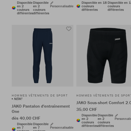
Disponible
Disponible
Disponible en 18
Disponible en 
en 2
en 2
Personnalisable
couleurs
couleurs
couleurs
couleurs
différentes
différentes
différentes
différentes
HOMMES VÊTEMENTS DE SPORT
HOMMES VÊTEMENTS DE SPOR
NEW!
JAKO Sous-short Comfort 2.
JAKO Pantalon d'entraînement
35,00 CHF
One
Disponible
Disponible
dès 40,00 CHF
en 2
en 2
Personnali
couleurs
couleurs
Disponible
Disponible
différentes
différentes
en 7
en 7
Personnalisable
couleurs
couleurs