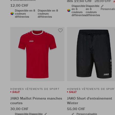
dès 19,60 CHF
28,00 CHF
12,00 CHF
Disponible
Disponible
en 6
en 6
Personnali
Disponible en 8
Disponible en 8
couleurs
couleurs
couleurs
couleurs
différentes
différentes
différentes
différentes
HOMMES VÊTEMENTS DE SPORT
HOMMES VÊTEMENTS DE SPOR
SALE!
SALE!
JAKO Maillot Primera manches
JAKO Short d'entraînement
courtes
Winter
30,00 CHF
55,00 CHF
Disponible
Disponible
Personnalisable