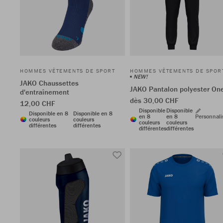
HOMMES VÊTEMENTS DE SPORT
HOMMES VÊTEMENTS DE SPOR
NEW!
JAKO Chaussettes
JAKO Pantalon polyester On
d'entraînement
dès 30,00 CHF
12,00 CHF
Disponible
Disponible
Disponible en 8
Disponible en 8
en 8
en 8
Personnali
couleurs
couleurs
couleurs
couleurs
différentes
différentes
différentes
différentes