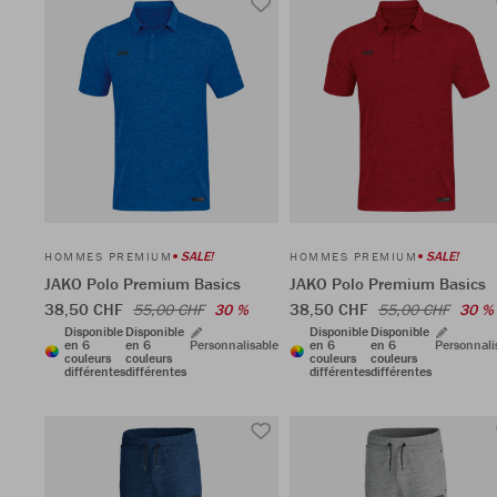
SALE!
SALE!
HOMMES PREMIUM
HOMMES PREMIUM
JAKO Polo Premium Basics
JAKO Polo Premium Basics
38,50 CHF
38,50 CHF
55,00 CHF
30 %
55,00 CHF
30 %
Disponible
Disponible
Disponible
Disponible
en 6
en 6
Personnalisable
en 6
en 6
Personnali
couleurs
couleurs
couleurs
couleurs
différentes
différentes
différentes
différentes