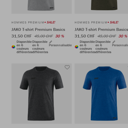
SALE!
SALE!
HOMMES PREMIUM
HOMMES PREMIUM
JAKO T-shirt Premium Basics
JAKO T-shirt Premium Basic
31,50 CHF
31,50 CHF
45,00 CHF
30 %
45,00 CHF
30 %
Disponible
Disponible
Disponible
Disponible
en 6
en 6
Personnalisable
en 6
en 6
Personnali
couleurs
couleurs
couleurs
couleurs
différentes
différentes
différentes
différentes