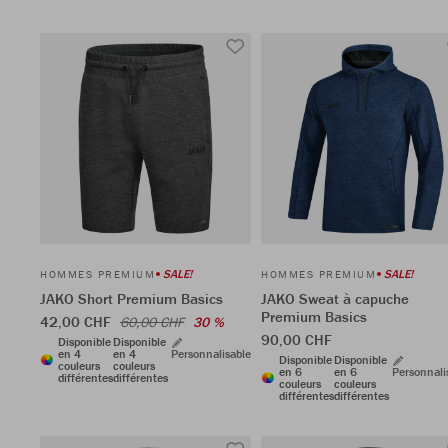
SALE!
SALE!
HOMMES PREMIUM
HOMMES PREMIUM
JAKO Short Premium Basics
JAKO Sweat à capuche
Premium Basics
42,00 CHF
60,00 CHF
30 %
90,00 CHF
Disponible
Disponible
en 4
en 4
Personnalisable
Disponible
Disponible
couleurs
couleurs
en 6
en 6
Personnali
différentes
différentes
couleurs
couleurs
différentes
différentes