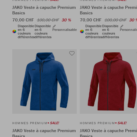
JAKO Veste à capuche Premium
JAKO Veste à capuche Prem
Basics
Basics
70,00 CHF
70,00 CHF
100,00 CHF
30 %
100,00 CHF
30 
Disponible
Disponible
Disponible
Disponible
en 6
en 6
Personnalisable
en 6
en 6
Personnali
couleurs
couleurs
couleurs
couleurs
différentes
différentes
différentes
différentes
SALE!
SALE!
HOMMES PREMIUM
HOMMES PREMIUM
JAKO Veste à capuche Premium
JAKO Veste à capuche Prem
Basics
Basics