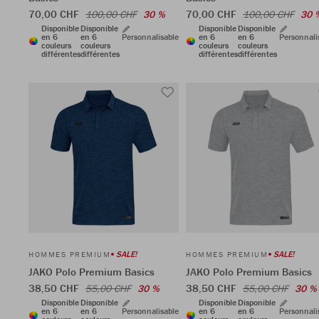
70,00 CHF
70,00 CHF
100,00 CHF
30 %
100,00 CHF
30 
Disponible
Disponible
Disponible
Disponible
en 6
en 6
Personnalisable
en 6
en 6
Personnali
couleurs
couleurs
couleurs
couleurs
différentes
différentes
différentes
différentes
SALE!
SALE!
HOMMES PREMIUM
HOMMES PREMIUM
JAKO Polo Premium Basics
JAKO Polo Premium Basics
38,50 CHF
38,50 CHF
55,00 CHF
30 %
55,00 CHF
30 %
Disponible
Disponible
Disponible
Disponible
en 6
en 6
Personnalisable
en 6
en 6
Personnali