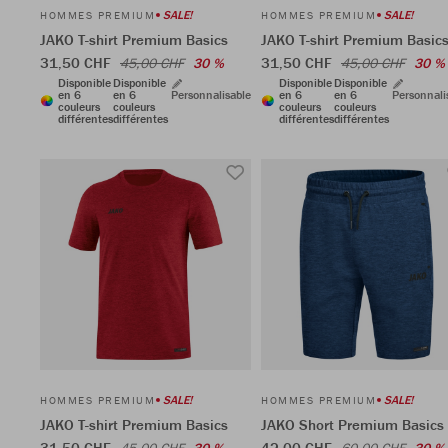
SALE!
SALE!
HOMMES PREMIUM
HOMMES PREMIUM
JAKO T-shirt Premium Basics
JAKO T-shirt Premium Basic
31,50 CHF
31,50 CHF
45,00 CHF
30 %
45,00 CHF
30 %
Disponible
Disponible
Disponible
Disponible
en 6
en 6
Personnalisable
en 6
en 6
Personnali
couleurs
couleurs
couleurs
couleurs
différentes
différentes
différentes
différentes
SALE!
SALE!
HOMMES PREMIUM
HOMMES PREMIUM
JAKO T-shirt Premium Basics
JAKO Short Premium Basics
31,50 CHF
42,00 CHF