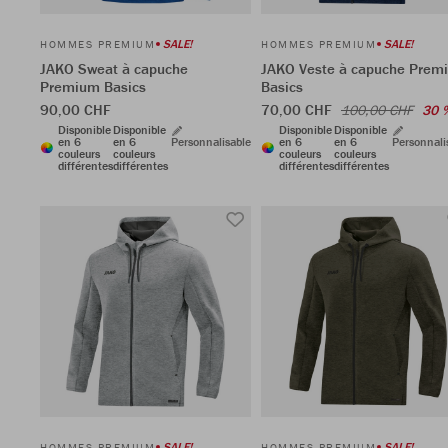
SALE!
SALE!
HOMMES PREMIUM
HOMMES PREMIUM
JAKO Sweat à capuche
JAKO Veste à capuche Prem
Premium Basics
Basics
90,00 CHF
70,00 CHF
100,00 CHF
30 
Disponible
Disponible
Disponible
Disponible
en 6
en 6
Personnalisable
en 6
en 6
Personnali
couleurs
couleurs
couleurs
couleurs
différentes
différentes
différentes
différentes
SALE!
SALE!
HOMMES PREMIUM
HOMMES PREMIUM