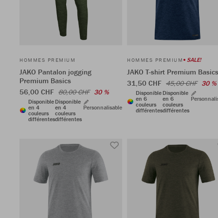
SALE!
HOMMES PREMIUM
HOMMES PREMIUM
JAKO Pantalon jogging
JAKO T-shirt Premium Basic
Premium Basics
31,50 CHF
45,00 CHF
30 %
56,00 CHF
80,00 CHF
30 %
Disponible
Disponible
en 6
en 6
Personnali
Disponible
Disponible
couleurs
couleurs
en 4
en 4
Personnalisable
différentes
différentes
couleurs
couleurs
différentes
différentes