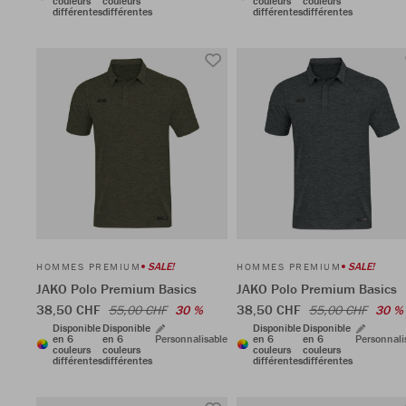
couleurs
couleurs
couleurs
couleurs
différentes
différentes
différentes
différentes
SALE!
SALE!
HOMMES PREMIUM
HOMMES PREMIUM
JAKO Polo Premium Basics
JAKO Polo Premium Basics
38,50 CHF
38,50 CHF
55,00 CHF
30 %
55,00 CHF
30 %
Disponible
Disponible
Disponible
Disponible
en 6
en 6
Personnalisable
en 6
en 6
Personnali
couleurs
couleurs
couleurs
couleurs
différentes
différentes
différentes
différentes