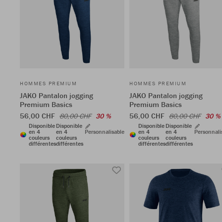
HOMMES PREMIUM
HOMMES PREMIUM
JAKO Pantalon jogging
JAKO Pantalon jogging
Premium Basics
Premium Basics
56,00 CHF
56,00 CHF
80,00 CHF
30 %
80,00 CHF
30 %
Disponible
Disponible
Disponible
Disponible
en 4
en 4
Personnalisable
en 4
en 4
Personnali
couleurs
couleurs
couleurs
couleurs
différentes
différentes
différentes
différentes