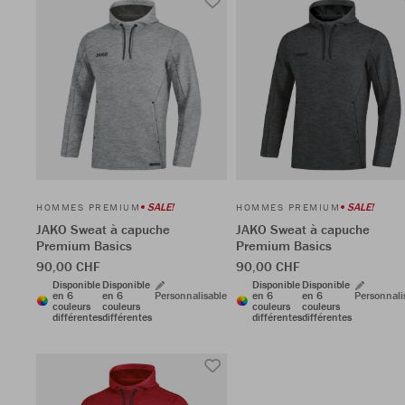
SALE!
SALE!
HOMMES PREMIUM
HOMMES PREMIUM
JAKO Sweat à capuche
JAKO Sweat à capuche
Premium Basics
Premium Basics
90,00 CHF
90,00 CHF
Disponible
Disponible
Disponible
Disponible
en 6
en 6
Personnalisable
en 6
en 6
Personnali
couleurs
couleurs
couleurs
couleurs
différentes
différentes
différentes
différentes