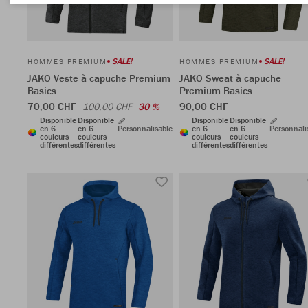
SALE!
SALE!
HOMMES PREMIUM
HOMMES PREMIUM
JAKO Veste à capuche Premium
JAKO Sweat à capuche
Basics
Premium Basics
70,00 CHF
90,00 CHF
100,00 CHF
30 %
Disponible
Disponible
Disponible
Disponible
en 6
en 6
Personnalisable
en 6
en 6
Personnali
couleurs
couleurs
couleurs
couleurs
différentes
différentes
différentes
différentes