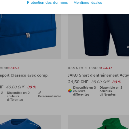
Protection des données
Mentions légales
SALE!
SALE!
SICO
HOMMES CLASSICO
sport Classico avec comp.
JAKO Short d'entraînement Acti
24,50 CHF
35,00 CHF
30 %
CHF
40,00 CHF
30 %
Disponible en 3
Disponible en 3
couleurs
couleurs
n 2
Disponible en 2
différentes
différentes
couleurs
Personnalisable
différentes