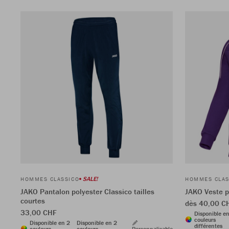
SALE!
HOMMES CLASSICO
HOMMES CLAS
JAKO Pantalon polyester Classico tailles
JAKO Veste p
courtes
dès 40,00 C
33,00 CHF
Disponible e
couleurs
Disponible en 2
Disponible en 2
différentes
couleurs
couleurs
Personnalisable