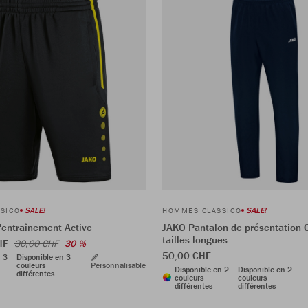
SALE!
SALE!
SICO
HOMMES CLASSICO
'entraînement Active
JAKO Pantalon de présentation 
tailles longues
CHF
30,00 CHF
30 %
50,00 CHF
n 3
Disponible en 3
couleurs
Personnalisable
Disponible en 2
Disponible en 2
différentes
couleurs
couleurs
différentes
différentes