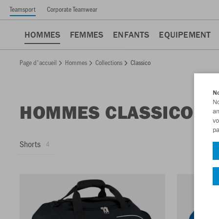
Teamsport
Corporate Teamwear
HOMMES
FEMMES
ENFANTS
EQUIPEMENT
Page d'accueil
Hommes
Collections
Classico
No
No
HOMMES CLASSICO
am
vo
pa
Shorts
4