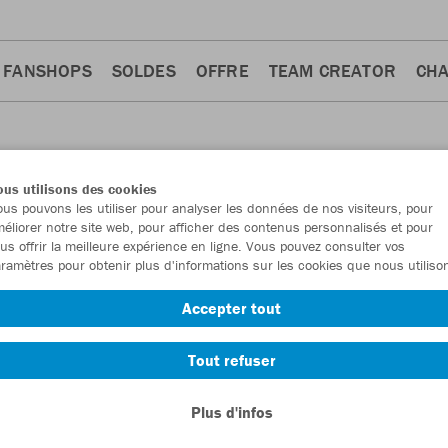
FANSHOPS
SOLDES
OFFRE
TEAM CREATOR
CH
us utilisons des cookies
us pouvons les utiliser pour analyser les données de nos visiteurs, pour
éliorer notre site web, pour afficher des contenus personnalisés et pour
us offrir la meilleure expérience en ligne. Vous pouvez consulter vos
ramètres pour obtenir plus d'informations sur les cookies que nous utiliso
Accepter tout
Tout refuser
Plus d'infos