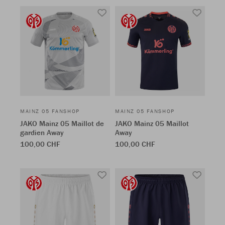
MAINZ 05 FANSHOP
MAINZ 05 FANSHOP
JAKO Mainz 05 Maillot de
JAKO Mainz 05 Maillot
gardien Away
Away
100,00 CHF
100,00 CHF