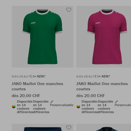
NEW!
NEW!
NOUVEAUTÉS
NOUVEAUTÉS
JAKO Maillot One manches
JAKO Maillot One manches
courtes
courtes
dès 20,00 CHF
dès 20,00 CHF
Disponible
Disponible
Disponible
Disponible
en 14
en 14
Personnalisable
en 14
en 14
Personnali
couleurs
couleurs
couleurs
couleurs
différentes
différentes
différentes
différentes