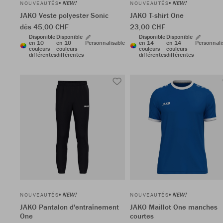
NEW!
NEW!
NOUVEAUTÉS
NOUVEAUTÉS
JAKO Veste polyester Sonic
JAKO T-shirt One
dès 45,00 CHF
23,00 CHF
Disponible
Disponible
Disponible
Disponible
en 10
en 10
Personnalisable
en 14
en 14
Personnali
couleurs
couleurs
couleurs
couleurs
différentes
différentes
différentes
différentes
NEW!
NEW!
NOUVEAUTÉS
NOUVEAUTÉS
JAKO Pantalon d'entraînement
JAKO Maillot One manches
One
courtes