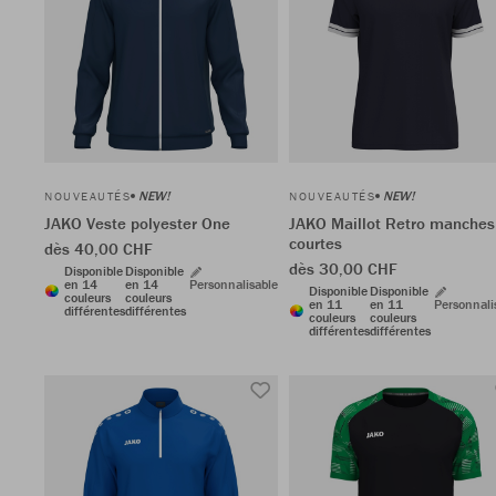
NEW!
NEW!
NOUVEAUTÉS
NOUVEAUTÉS
JAKO Veste polyester One
JAKO Maillot Retro manches
courtes
dès 40,00 CHF
dès 30,00 CHF
Disponible
Disponible
en 14
en 14
Personnalisable
Disponible
Disponible
couleurs
couleurs
en 11
en 11
Personnali
différentes
différentes
couleurs
couleurs
différentes
différentes