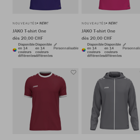
NEW!
NEW!
NOUVEAUTÉS
NOUVEAUTÉS
JAKO T-shirt One
JAKO T-shirt One
dès 20,00 CHF
dès 20,00 CHF
Disponible
Disponible
Disponible
Disponible
en 14
en 14
Personnalisable
en 14
en 14
Personnali
couleurs
couleurs
couleurs
couleurs
différentes
différentes
différentes
différentes