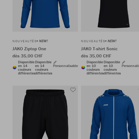
NEW!
NEW!
NOUVEAUTÉS
NOUVEAUTÉS
JAKO Ziptop One
JAKO T-shirt Sonic
dès 35,00 CHF
dès 35,00 CHF
Disponible
Disponible
Disponible
Disponible
en 14
en 14
Personnalisable
en 10
en 10
Personnali
couleurs
couleurs
couleurs
couleurs
différentes
différentes
différentes
différentes