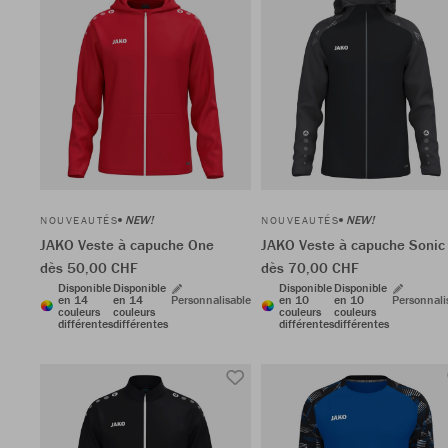
NEW!
NEW!
NOUVEAUTÉS
NOUVEAUTÉS
JAKO Veste à capuche One
JAKO Veste à capuche Sonic
dès 50,00 CHF
dès 70,00 CHF
Disponible
Disponible
Disponible
Disponible
en 14
en 14
Personnalisable
en 10
en 10
Personnali
couleurs
couleurs
couleurs
couleurs
différentes
différentes
différentes
différentes