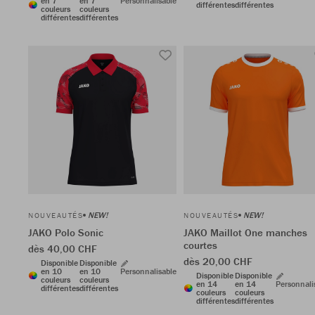
en 7
en 7
Personnalisable
différentes
différentes
couleurs
couleurs
différentes
différentes
NEW!
NEW!
NOUVEAUTÉS
NOUVEAUTÉS
JAKO Polo Sonic
JAKO Maillot One manches
courtes
dès 40,00 CHF
dès 20,00 CHF
Disponible
Disponible
en 10
en 10
Personnalisable
Disponible
Disponible
couleurs
couleurs
en 14
en 14
Personnali
différentes
différentes
couleurs
couleurs
différentes
différentes