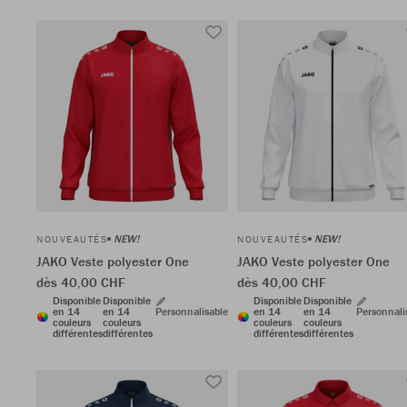
NEW!
NEW!
NOUVEAUTÉS
NOUVEAUTÉS
JAKO Veste polyester One
JAKO Veste polyester One
dès 40,00 CHF
dès 40,00 CHF
Disponible
Disponible
Disponible
Disponible
en 14
en 14
Personnalisable
en 14
en 14
Personnali
couleurs
couleurs
couleurs
couleurs
différentes
différentes
différentes
différentes