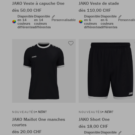
JAKO Veste à capuche One
JAKO Veste de stade
dès 50,00 CHF
dès 110,00 CHF
Disponible
Disponible
Disponible
Disponible
en 14
en 14
Personnalisable
en 6
en 6
Personnali
couleurs
couleurs
couleurs
couleurs
différentes
différentes
différentes
différentes
NEW!
NEW!
NOUVEAUTÉS
NOUVEAUTÉS
JAKO Maillot One manches
JAKO Short One
courtes
dès 18,00 CHF
dès 20,00 CHF
Disponible
Disponible