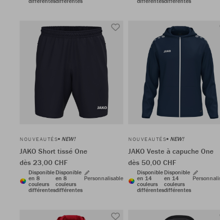
différentes
différentes
différentes
différentes
NEW!
NEW!
NOUVEAUTÉS
NOUVEAUTÉS
JAKO Short tissé One
JAKO Veste à capuche One
dès 23,00 CHF
dès 50,00 CHF
Disponible
Disponible
Disponible
Disponible
en 8
en 8
Personnalisable
en 14
en 14
Personnali
couleurs
couleurs
couleurs
couleurs
différentes
différentes
différentes
différentes