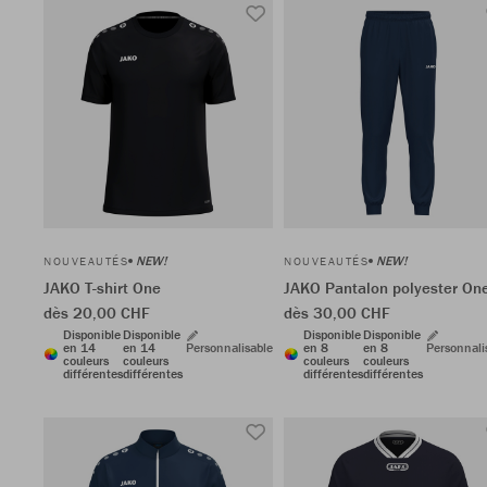
NEW!
NEW!
NOUVEAUTÉS
NOUVEAUTÉS
JAKO T-shirt One
JAKO Pantalon polyester On
dès 20,00 CHF
dès 30,00 CHF
Disponible
Disponible
Disponible
Disponible
en 14
en 14
Personnalisable
en 8
en 8
Personnali
couleurs
couleurs
couleurs
couleurs
différentes
différentes
différentes
différentes