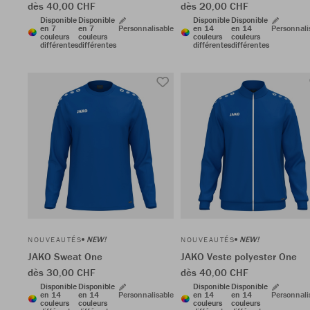
dès 40,00 CHF
dès 20,00 CHF
Disponible
Disponible
Disponible
Disponible
en 7
en 7
Personnalisable
en 14
en 14
Personnali
couleurs
couleurs
couleurs
couleurs
différentes
différentes
différentes
différentes
NEW!
NEW!
NOUVEAUTÉS
NOUVEAUTÉS
JAKO Sweat One
JAKO Veste polyester One
dès 30,00 CHF
dès 40,00 CHF
Disponible
Disponible
Disponible
Disponible
en 14
en 14
Personnalisable
en 14
en 14
Personnali
couleurs
couleurs
couleurs
couleurs