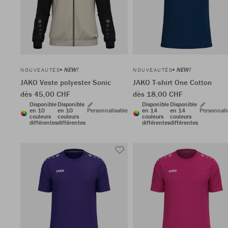
NEW!
NEW!
NOUVEAUTÉS
NOUVEAUTÉS
JAKO Veste polyester Sonic
JAKO T-shirt One Cotton
dès 45,00 CHF
dès 18,00 CHF
Disponible
Disponible
Disponible
Disponible
en 10
en 10
Personnalisable
en 14
en 14
Personnali
couleurs
couleurs
couleurs
couleurs
différentes
différentes
différentes
différentes