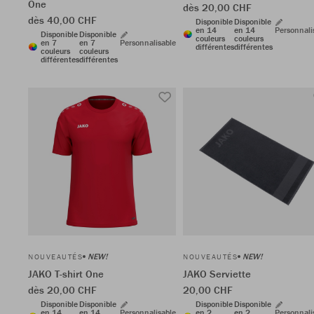
One
dès 20,00 CHF
dès 40,00 CHF
Disponible
Disponible
en 14
en 14
Personnali
Disponible
Disponible
couleurs
couleurs
en 7
en 7
Personnalisable
différentes
différentes
couleurs
couleurs
différentes
différentes
NEW!
NEW!
NOUVEAUTÉS
NOUVEAUTÉS
JAKO T-shirt One
JAKO Serviette
dès 20,00 CHF
20,00 CHF
Disponible
Disponible
Disponible
Disponible
en 14
en 14
Personnalisable
en 2
en 2
Personnali