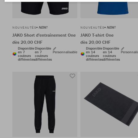
NEW!
NEW!
NOUVEAUTÉS
NOUVEAUTÉS
JAKO Short d'entraînement One
JAKO T-shirt One
dès 20,00 CHF
dès 20,00 CHF
Disponible
Disponible
Disponible
Disponible
en 7
en 7
Personnalisable
en 14
en 14
Personnali
couleurs
couleurs
couleurs
couleurs
différentes
différentes
différentes
différentes