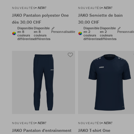
NEW!
NEW!
NOUVEAUTÉS
NOUVEAUTÉS
JAKO Pantalon polyester One
JAKO Serviette de bain
dès 30,00 CHF
30,00 CHF
Disponible
Disponible
Disponible
Disponible
en 8
en 8
Personnalisable
en 2
en 2
Personnali
couleurs
couleurs
couleurs
couleurs
différentes
différentes
différentes
différentes
NEW!
NEW!
NOUVEAUTÉS
NOUVEAUTÉS
JAKO Pantalon d'entraînement
JAKO T-shirt One