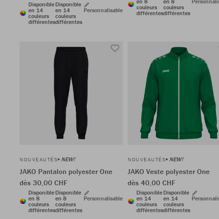
en 8
en 8
Personnali
Disponible
Disponible
couleurs
couleurs
en 14
en 14
Personnalisable
différentes
différentes
couleurs
couleurs
différentes
différentes
NEW!
NEW!
NOUVEAUTÉS
NOUVEAUTÉS
JAKO Pantalon polyester One
JAKO Veste polyester One
dès 30,00 CHF
dès 40,00 CHF
Disponible
Disponible
Disponible
Disponible
en 8
en 8
Personnalisable
en 14
en 14
Personnali
couleurs
couleurs
couleurs
couleurs
différentes
différentes
différentes
différentes