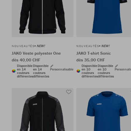
NEW!
NEW!
NOUVEAUTÉS
NOUVEAUTÉS
JAKO Veste polyester One
JAKO T-shirt Sonic
dès 40,00 CHF
dès 35,00 CHF
Disponible
Disponible
Disponible
Disponible
en 14
en 14
Personnalisable
en 10
en 10
Personnali
couleurs
couleurs
couleurs
couleurs
différentes
différentes
différentes
différentes