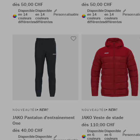
dès 50,00 CHF
dès 50,00 CHF
Disponible
Disponible
Disponible
Disponible
en 14
en 14
Personnalisable
en 14
en 14
Personnali
couleurs
couleurs
couleurs
couleurs
différentes
différentes
différentes
différentes
NEW!
NEW!
NOUVEAUTÉS
NOUVEAUTÉS
JAKO Pantalon d'entraînement
JAKO Veste de stade
One
dès 110,00 CHF
dès 40,00 CHF
Disponible
Disponible
en 6
en 6
Personnali
Disponible
Disponible
couleurs
couleurs