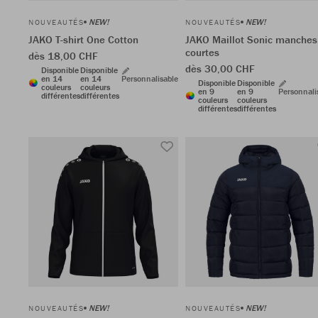
NEW!
NEW!
NOUVEAUTÉS
NOUVEAUTÉS
JAKO T-shirt One Cotton
JAKO Maillot Sonic manches
courtes
dès 18,00 CHF
dès 30,00 CHF
Disponible
Disponible
en 14
en 14
Personnalisable
Disponible
Disponible
couleurs
couleurs
en 9
en 9
Personnali
différentes
différentes
couleurs
couleurs
différentes
différentes
NEW!
NEW!
NOUVEAUTÉS
NOUVEAUTÉS