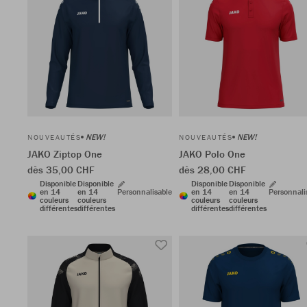
NEW!
NEW!
NOUVEAUTÉS
NOUVEAUTÉS
JAKO Ziptop One
JAKO Polo One
dès 35,00 CHF
dès 28,00 CHF
Disponible
Disponible
Disponible
Disponible
en 14
en 14
Personnalisable
en 14
en 14
Personnali
couleurs
couleurs
couleurs
couleurs
différentes
différentes
différentes
différentes