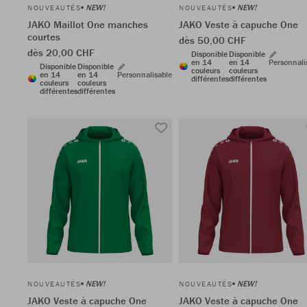
NEW!
NEW!
NOUVEAUTÉS
NOUVEAUTÉS
JAKO Maillot One manches
JAKO Veste à capuche One
courtes
dès 50,00 CHF
dès 20,00 CHF
Disponible
Disponible
en 14
en 14
Personnali
Disponible
Disponible
couleurs
couleurs
en 14
en 14
Personnalisable
différentes
différentes
couleurs
couleurs
différentes
différentes
NEW!
NEW!
NOUVEAUTÉS
NOUVEAUTÉS
JAKO Veste à capuche One
JAKO Veste à capuche One