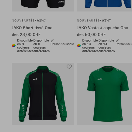
NEW!
NEW!
NOUVEAUTÉS
NOUVEAUTÉS
JAKO Short tissé One
JAKO Veste à capuche One
dès 23,00 CHF
dès 50,00 CHF
Disponible
Disponible
Disponible
Disponible
en 8
en 8
Personnalisable
en 14
en 14
Personnali
couleurs
couleurs
couleurs
couleurs
différentes
différentes
différentes
différentes