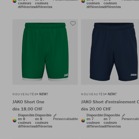
couleurs
couleurs
couleurs
couleurs
différentes
différentes
différentes
différentes
NEW!
NEW!
NOUVEAUTÉS
NOUVEAUTÉS
JAKO Short One
JAKO Short d'entraînement 
dès 18,00 CHF
dès 20,00 CHF
Disponible
Disponible
Disponible
Disponible
en 8
en 8
Personnalisable
en 7
en 7
Personnali
couleurs
couleurs
couleurs
couleurs
différentes
différentes
différentes
différentes