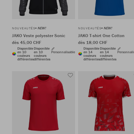
NEW!
NEW!
NOUVEAUTÉS
NOUVEAUTÉS
JAKO Veste polyester Sonic
JAKO T-shirt One Cotton
dès 45,00 CHF
dès 18,00 CHF
Disponible
Disponible
Disponible
Disponible
en 10
en 10
Personnalisable
en 14
en 14
Personnali
couleurs
couleurs
couleurs
couleurs
différentes
différentes
différentes
différentes