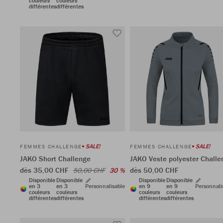
couleurs
couleurs
différentes
différentes
SALE!
SALE!
FEMMES CHALLENGE
FEMMES CHALLENGE
JAKO Short Challenge
JAKO Veste polyester Challe
dès 35,00 CHF
dès 50,00 CHF
50,00 CHF
30 %
Disponible
Disponible
Disponible
Disponible
en 3
en 3
Personnalisable
en 9
en 9
Personnali
couleurs
couleurs
couleurs
couleurs
différentes
différentes
différentes
différentes