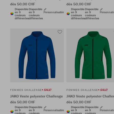
dès 50,00 CHF
dès 50,00 CHF
Disponible
Disponible
Disponible
Disponible
en 9
en 9
Personnalisable
en 9
en 9
Personnali
couleurs
couleurs
couleurs
couleurs
différentes
différentes
différentes
différentes
SALE!
SALE!
FEMMES CHALLENGE
FEMMES CHALLENGE
JAKO Veste polyester Challenge
JAKO Veste polyester Challe
dès 50,00 CHF
dès 50,00 CHF
Disponible
Disponible
Disponible
Disponible
en 9
en 9
Personnalisable
en 9
en 9
Personnali
couleurs
couleurs
couleurs
couleurs