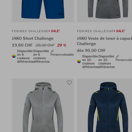
SALE!
SALE!
FEMMES CHALLENGE
FEMMES CHALLENGE
JAKO Short Challenge
JAKO Veste de loisir à capuc
Challenge
19,60 CHF
28,00 CHF
29 %
dès 90,00 CHF
Disponible
Disponible
en 6
en 6
Personnalisable
Disponible
Disponible
couleurs
couleurs
en 10
en 10
Personnali
différentes
différentes
couleurs
couleurs
différentes
différentes