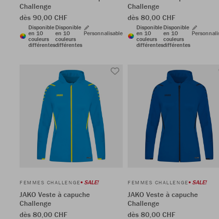
Challenge
Challenge
dès 90,00 CHF
dès 80,00 CHF
Disponible
Disponible
Disponible
Disponible
en 10
en 10
Personnalisable
en 10
en 10
Personnali
couleurs
couleurs
couleurs
couleurs
différentes
différentes
différentes
différentes
SALE!
SALE!
FEMMES CHALLENGE
FEMMES CHALLENGE
JAKO Veste à capuche
JAKO Veste à capuche
Challenge
Challenge
dès 80,00 CHF
dès 80,00 CHF