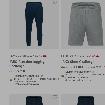
SALE!
SALE!
FEMMES CHALLENGE
FEMMES CHALLENGE
JAKO Pantalon Jogging
JAKO Short Challenge
Challenge
dès 35,00 CHF
50,00 CHF
60,00 CHF
Disponible
Disponible
en 3
en 3
Personnali
Disponible
Disponible
couleurs
couleurs
en 3
en 3
Personnalisable
différentes
différentes
couleurs
couleurs
différentes
différentes