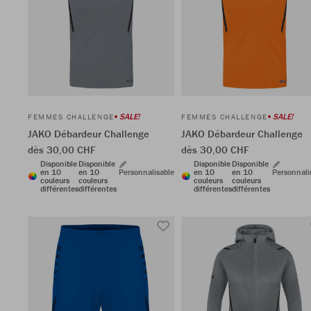
SALE!
SALE!
FEMMES CHALLENGE
FEMMES CHALLENGE
JAKO Débardeur Challenge
JAKO Débardeur Challenge
dès 30,00 CHF
dès 30,00 CHF
Disponible
Disponible
Disponible
Disponible
en 10
en 10
Personnalisable
en 10
en 10
Personnali
couleurs
couleurs
couleurs
couleurs
différentes
différentes
différentes
différentes