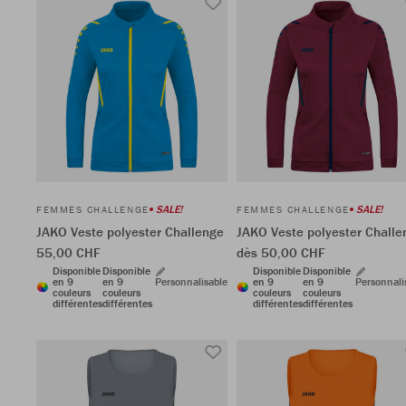
SALE!
SALE!
FEMMES CHALLENGE
FEMMES CHALLENGE
JAKO Veste polyester Challenge
JAKO Veste polyester Challe
55,00 CHF
dès 50,00 CHF
Disponible
Disponible
Disponible
Disponible
en 9
en 9
Personnalisable
en 9
en 9
Personnali
couleurs
couleurs
couleurs
couleurs
différentes
différentes
différentes
différentes