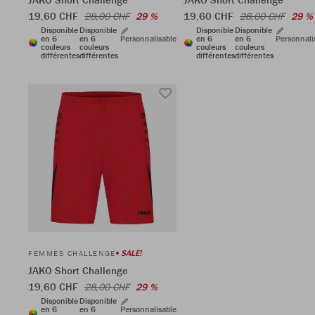
19,60 CHF
19,60 CHF
28,00 CHF
29 %
28,00 CHF
29 %
Disponible
Disponible
Disponible
Disponible
en 6
en 6
Personnalisable
en 6
en 6
Personnali
couleurs
couleurs
couleurs
couleurs
différentes
différentes
différentes
différentes
SALE!
FEMMES CHALLENGE
JAKO Short Challenge
19,60 CHF
28,00 CHF
29 %
Disponible
Disponible
en 6
en 6
Personnalisable