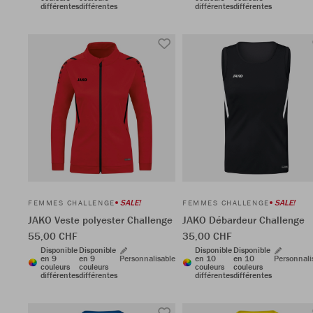
différentes
différentes
différentes
différentes
SALE!
SALE!
FEMMES CHALLENGE
FEMMES CHALLENGE
JAKO Veste polyester Challenge
JAKO Débardeur Challenge
55,00 CHF
35,00 CHF
Disponible
Disponible
Disponible
Disponible
en 9
en 9
Personnalisable
en 10
en 10
Personnali
couleurs
couleurs
couleurs
couleurs
différentes
différentes
différentes
différentes