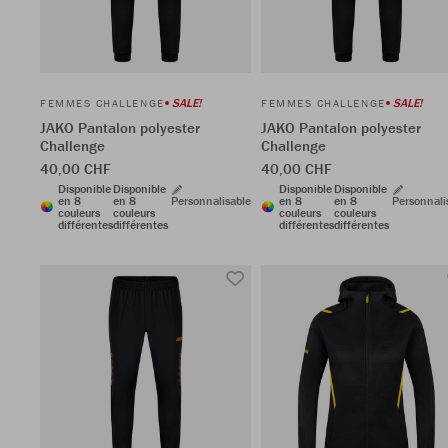
SALE!
SALE!
FEMMES CHALLENGE
FEMMES CHALLENGE
JAKO Pantalon polyester
JAKO Pantalon polyester
Challenge
Challenge
40,00 CHF
40,00 CHF
Disponible
Disponible
Disponible
Disponible
en 8
en 8
Personnalisable
en 8
en 8
Personnali
couleurs
couleurs
couleurs
couleurs
différentes
différentes
différentes
différentes