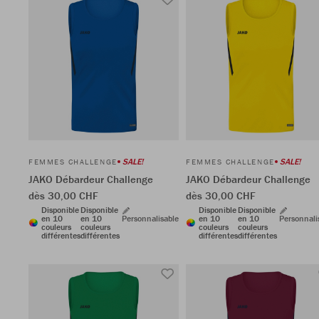
SALE!
SALE!
FEMMES CHALLENGE
FEMMES CHALLENGE
JAKO Débardeur Challenge
JAKO Débardeur Challenge
dès 30,00 CHF
dès 30,00 CHF
Disponible
Disponible
Disponible
Disponible
en 10
en 10
Personnalisable
en 10
en 10
Personnali
couleurs
couleurs
couleurs
couleurs
différentes
différentes
différentes
différentes