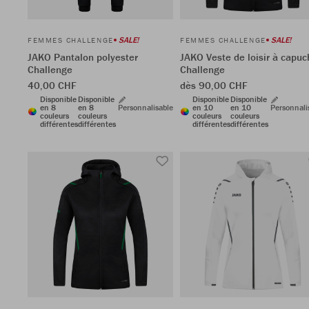
SALE!
SALE!
FEMMES CHALLENGE
FEMMES CHALLENGE
JAKO Pantalon polyester
JAKO Veste de loisir à capuc
Challenge
Challenge
40,00 CHF
dès 90,00 CHF
Disponible
Disponible
Disponible
Disponible
en 8
en 8
Personnalisable
en 10
en 10
Personnali
couleurs
couleurs
couleurs
couleurs
différentes
différentes
différentes
différentes