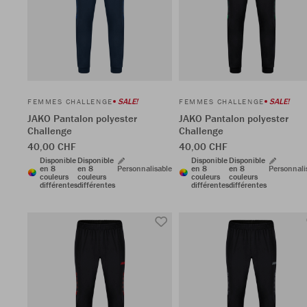
SALE!
SALE!
FEMMES CHALLENGE
FEMMES CHALLENGE
JAKO Pantalon polyester
JAKO Pantalon polyester
Challenge
Challenge
40,00 CHF
40,00 CHF
Disponible
Disponible
Disponible
Disponible
en 8
en 8
Personnalisable
en 8
en 8
Personnali
couleurs
couleurs
couleurs
couleurs
différentes
différentes
différentes
différentes