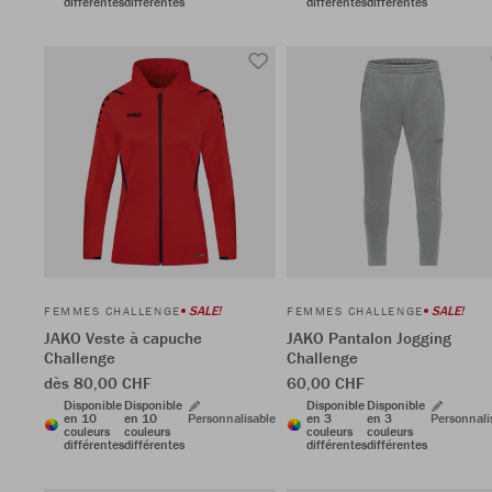
différentes
différentes
différentes
différentes
SALE!
SALE!
FEMMES CHALLENGE
FEMMES CHALLENGE
JAKO Veste à capuche
JAKO Pantalon Jogging
Challenge
Challenge
dès 80,00 CHF
60,00 CHF
Disponible
Disponible
Disponible
Disponible
en 10
en 10
Personnalisable
en 3
en 3
Personnali
couleurs
couleurs
couleurs
couleurs
différentes
différentes
différentes
différentes