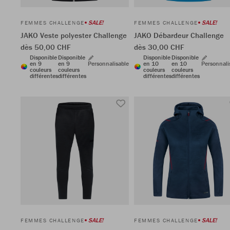
SALE!
SALE!
FEMMES CHALLENGE
FEMMES CHALLENGE
JAKO Veste polyester Challenge
JAKO Débardeur Challenge
dès 50,00 CHF
dès 30,00 CHF
Disponible
Disponible
Disponible
Disponible
en 9
en 9
Personnalisable
en 10
en 10
Personnali
couleurs
couleurs
couleurs
couleurs
différentes
différentes
différentes
différentes
SALE!
SALE!
FEMMES CHALLENGE
FEMMES CHALLENGE