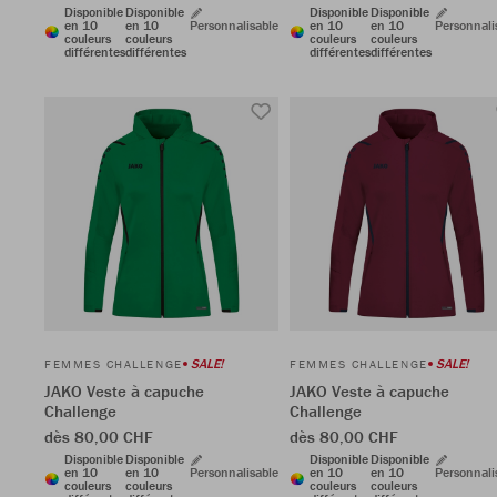
Disponible
Disponible
Disponible
Disponible
en 10
en 10
Personnalisable
en 10
en 10
Personnali
couleurs
couleurs
couleurs
couleurs
différentes
différentes
différentes
différentes
SALE!
SALE!
FEMMES CHALLENGE
FEMMES CHALLENGE
JAKO Veste à capuche
JAKO Veste à capuche
Challenge
Challenge
dès 80,00 CHF
dès 80,00 CHF
Disponible
Disponible
Disponible
Disponible
en 10
en 10
Personnalisable
en 10
en 10
Personnali
couleurs
couleurs
couleurs
couleurs