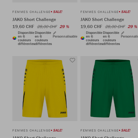
SALE!
SALE!
FEMMES CHALLENGE
FEMMES CHALLENGE
JAKO Short Challenge
JAKO Short Challenge
19,60 CHF
19,60 CHF
28,00 CHF
29 %
28,00 CHF
29 %
Disponible
Disponible
Disponible
Disponible
en 6
en 6
Personnalisable
en 6
en 6
Personnali
couleurs
couleurs
couleurs
couleurs
différentes
différentes
différentes
différentes
SALE!
SALE!
FEMMES CHALLENGE
FEMMES CHALLENGE
JAKO Short Challenge
JAKO Short Challenge