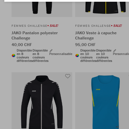
SALE!
SALE!
FEMMES CHALLENGE
FEMMES CHALLENGE
JAKO Pantalon polyester
JAKO Veste à capuche
Challenge
Challenge
40,00 CHF
95,00 CHF
Disponible
Disponible
Disponible
Disponible
en 8
en 8
Personnalisable
en 10
en 10
Personnali
couleurs
couleurs
couleurs
couleurs
différentes
différentes
différentes
différentes