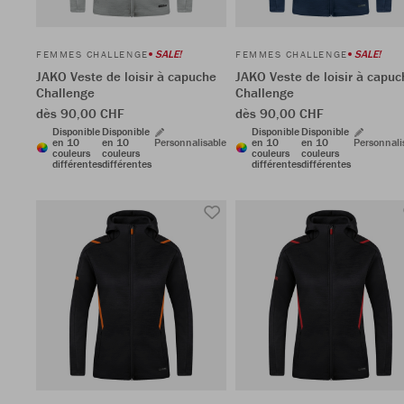
SALE!
SALE!
FEMMES CHALLENGE
FEMMES CHALLENGE
JAKO Veste de loisir à capuche
JAKO Veste de loisir à capuc
Challenge
Challenge
dès 90,00 CHF
dès 90,00 CHF
Disponible
Disponible
Disponible
Disponible
en 10
en 10
Personnalisable
en 10
en 10
Personnali
couleurs
couleurs
couleurs
couleurs
différentes
différentes
différentes
différentes