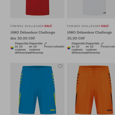
SALE!
SALE!
FEMMES CHALLENGE
FEMMES CHALLENGE
JAKO Débardeur Challenge
JAKO Débardeur Challenge
dès 30,00 CHF
35,00 CHF
Disponible
Disponible
Disponible
Disponible
en 10
en 10
Personnalisable
en 10
en 10
Personnali
couleurs
couleurs
couleurs
couleurs
différentes
différentes
différentes
différentes