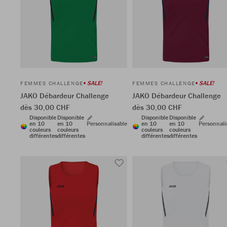
SALE!
SALE!
FEMMES CHALLENGE
FEMMES CHALLENGE
JAKO Débardeur Challenge
JAKO Débardeur Challenge
dès 30,00 CHF
dès 30,00 CHF
Disponible
Disponible
Disponible
Disponible
en 10
en 10
Personnalisable
en 10
en 10
Personnali
couleurs
couleurs
couleurs
couleurs
différentes
différentes
différentes
différentes