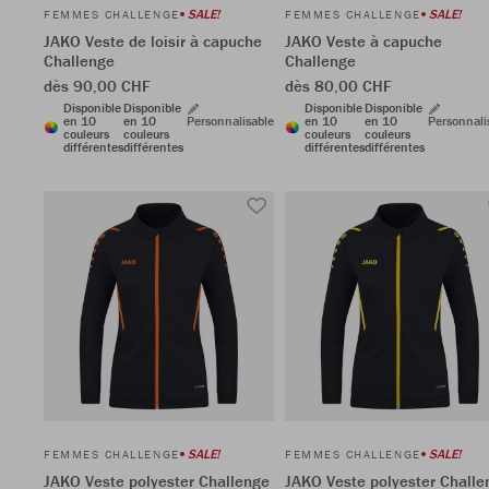
SALE!
SALE!
FEMMES CHALLENGE
FEMMES CHALLENGE
JAKO Veste de loisir à capuche
JAKO Veste à capuche
Challenge
Challenge
dès 90,00 CHF
dès 80,00 CHF
Disponible
Disponible
Disponible
Disponible
en 10
en 10
Personnalisable
en 10
en 10
Personnali
couleurs
couleurs
couleurs
couleurs
différentes
différentes
différentes
différentes
SALE!
SALE!
FEMMES CHALLENGE
FEMMES CHALLENGE
JAKO Veste polyester Challenge
JAKO Veste polyester Challe