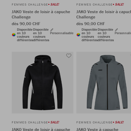
SALE!
SALE!
FEMMES CHALLENGE
FEMMES CHALLENGE
JAKO Veste de loisir à capuche
JAKO Veste de loisir à capuc
Challenge
Challenge
dès 90,00 CHF
dès 90,00 CHF
Disponible
Disponible
Disponible
Disponible
en 10
en 10
Personnalisable
en 10
en 10
Personnali
couleurs
couleurs
couleurs
couleurs
différentes
différentes
différentes
différentes
SALE!
SALE!
FEMMES CHALLENGE
FEMMES CHALLENGE
JAKO Veste de loisir à capuche
JAKO Veste à capuche