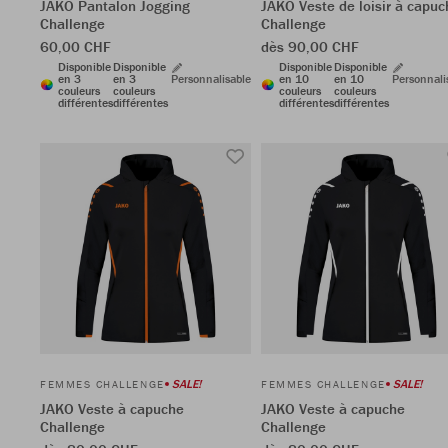
JAKO Pantalon Jogging
JAKO Veste de loisir à capuc
Challenge
Challenge
60,00 CHF
dès 90,00 CHF
Disponible
Disponible
Disponible
Disponible
en 3
en 3
Personnalisable
en 10
en 10
Personnali
couleurs
couleurs
couleurs
couleurs
différentes
différentes
différentes
différentes
SALE!
SALE!
FEMMES CHALLENGE
FEMMES CHALLENGE
JAKO Veste à capuche
JAKO Veste à capuche
Challenge
Challenge