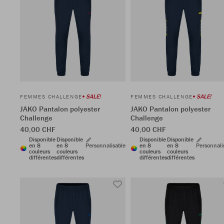
SALE!
SALE!
FEMMES CHALLENGE
FEMMES CHALLENGE
JAKO Pantalon polyester
JAKO Pantalon polyester
Challenge
Challenge
40,00 CHF
40,00 CHF
Disponible
Disponible
Disponible
Disponible
en 8
en 8
Personnalisable
en 8
en 8
Personnali
couleurs
couleurs
couleurs
couleurs
différentes
différentes
différentes
différentes