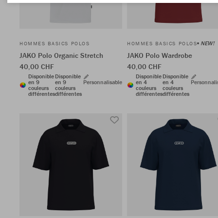
NEW!
HOMMES BASICS POLOS
HOMMES BASICS POLOS
JAKO Polo Organic Stretch
JAKO Polo Wardrobe
40,00 CHF
40,00 CHF
Disponible
Disponible
Disponible
Disponible
en 9
en 9
Personnalisable
en 4
en 4
Personnali
couleurs
couleurs
couleurs
couleurs
différentes
différentes
différentes
différentes