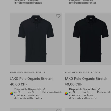
différentes
différentes
différentes
différentes
HOMMES BASICS POLOS
HOMMES BASICS POLOS
JAKO Polo Organic Stretch
JAKO Polo Organic Stretch
40,00 CHF
40,00 CHF
Disponible
Disponible
Disponible
Disponible
en 9
en 9
Personnalisable
en 9
en 9
Personnali
couleurs
couleurs
couleurs
couleurs
différentes
différentes
différentes
différentes