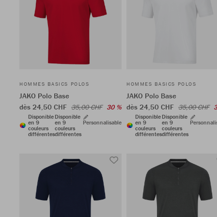
HOMMES BASICS POLOS
HOMMES BASICS POLOS
JAKO Polo Base
JAKO Polo Base
dès 24,50 CHF
dès 24,50 CHF
35,00 CHF
30 %
35,00 CHF
Disponible
Disponible
Disponible
Disponible
en 9
en 9
Personnalisable
en 9
en 9
Personnali
couleurs
couleurs
couleurs
couleurs
différentes
différentes
différentes
différentes