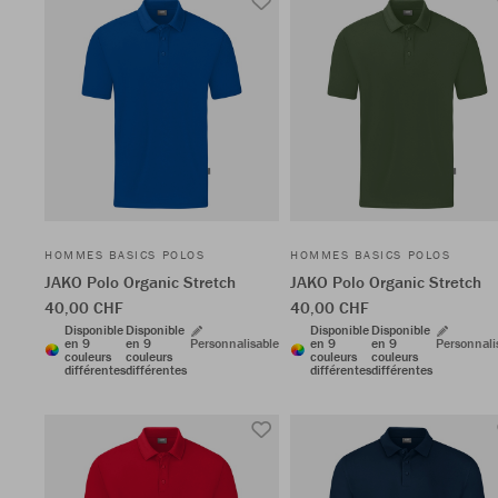
HOMMES BASICS POLOS
HOMMES BASICS POLOS
JAKO Polo Organic Stretch
JAKO Polo Organic Stretch
40,00 CHF
40,00 CHF
Disponible
Disponible
Disponible
Disponible
en 9
en 9
Personnalisable
en 9
en 9
Personnali
couleurs
couleurs
couleurs
couleurs
différentes
différentes
différentes
différentes