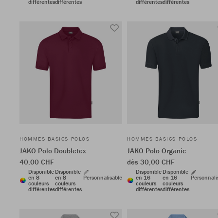
différentes
différentes
différentes
différentes
HOMMES BASICS POLOS
HOMMES BASICS POLOS
JAKO Polo Doubletex
JAKO Polo Organic
40,00 CHF
dès 30,00 CHF
Disponible
Disponible
Disponible
Disponible
en 8
en 8
Personnalisable
en 16
en 16
Personnali
couleurs
couleurs
couleurs
couleurs
différentes
différentes
différentes
différentes