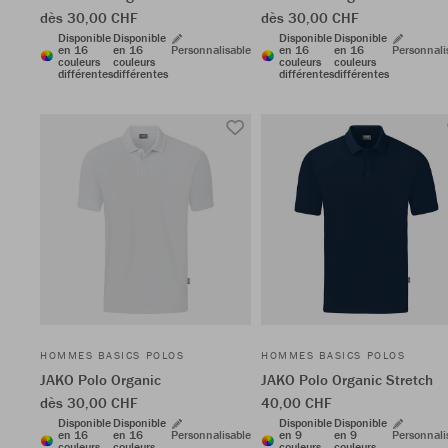
dès 30,00 CHF
dès 30,00 CHF
Disponible
Disponible
Disponible
Disponible
en 16
en 16
Personnalisable
en 16
en 16
Personnali
couleurs
couleurs
couleurs
couleurs
différentes
différentes
différentes
différentes
HOMMES BASICS POLOS
HOMMES BASICS POLOS
JAKO Polo Organic
JAKO Polo Organic Stretch
dès 30,00 CHF
40,00 CHF
Disponible
Disponible
Disponible
Disponible
en 16
en 16
Personnalisable
en 9
en 9
Personnali
couleurs
couleurs
couleurs
couleurs