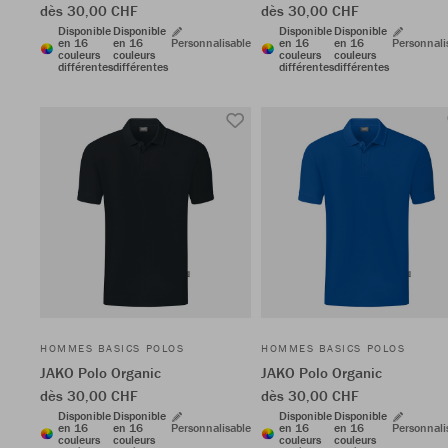
dès 30,00 CHF
dès 30,00 CHF
Disponible
Disponible
Disponible
Disponible
en 16
en 16
Personnalisable
en 16
en 16
Personnali
couleurs
couleurs
couleurs
couleurs
différentes
différentes
différentes
différentes
HOMMES BASICS POLOS
HOMMES BASICS POLOS
JAKO Polo Organic
JAKO Polo Organic
dès 30,00 CHF
dès 30,00 CHF
Disponible
Disponible
Disponible
Disponible
en 16
en 16
Personnalisable
en 16
en 16
Personnali
couleurs
couleurs
couleurs
couleurs