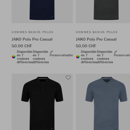
HOMMES BASICS POLOS
HOMMES BASICS POLOS
JAKO Polo Pro Casual
JAKO Polo Pro Casual
50,00 CHF
50,00 CHF
Disponible
Disponible
Disponible
Disponible
en 7
en 7
Personnalisable
en 7
en 7
Personnali
couleurs
couleurs
couleurs
couleurs
différentes
différentes
différentes
différentes