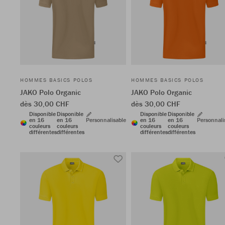
HOMMES BASICS POLOS
HOMMES BASICS POLOS
JAKO Polo Organic
JAKO Polo Organic
dès 30,00 CHF
dès 30,00 CHF
Disponible
Disponible
Disponible
Disponible
en 16
en 16
Personnalisable
en 16
en 16
Personnali
couleurs
couleurs
couleurs
couleurs
différentes
différentes
différentes
différentes