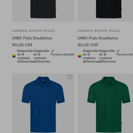
HOMMES BASICS POLOS
HOMMES BASICS POLOS
JAKO Polo Doubletex
JAKO Polo Doubletex
40,00 CHF
40,00 CHF
Disponible
Disponible
Disponible
Disponible
en 8
en 8
Personnalisable
en 8
en 8
Personnali
couleurs
couleurs
couleurs
couleurs
différentes
différentes
différentes
différentes