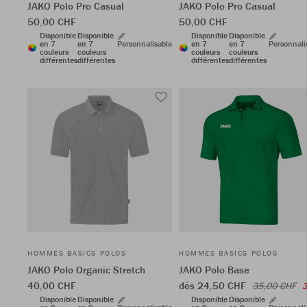
JAKO Polo Pro Casual
JAKO Polo Pro Casual
50,00 CHF
50,00 CHF
Disponible
Disponible
Disponible
Disponible
en 7
en 7
Personnalisable
en 7
en 7
Personnali
couleurs
couleurs
couleurs
couleurs
différentes
différentes
différentes
différentes
HOMMES BASICS POLOS
HOMMES BASICS POLOS
JAKO Polo Organic Stretch
JAKO Polo Base
40,00 CHF
dès 24,50 CHF
35,00 CHF
Disponible
Disponible
Disponible
Disponible