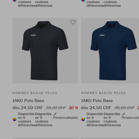
couleurs
couleurs
couleurs
couleurs
différentes
différentes
différentes
différentes
HOMMES BASICS POLOS
HOMMES BASICS POLOS
JAKO Polo Base
JAKO Polo Base
dès 24,50 CHF
dès 24,50 CHF
35,00 CHF
30 %
35,00 CHF
Disponible
Disponible
Disponible
Disponible
en 9
en 9
Personnalisable
en 9
en 9
Personnali
couleurs
couleurs
couleurs
couleurs
différentes
différentes
différentes
différentes