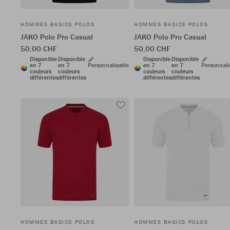
HOMMES BASICS POLOS
HOMMES BASICS POLOS
JAKO Polo Pro Casual
JAKO Polo Pro Casual
50,00 CHF
50,00 CHF
Disponible
Disponible
Disponible
Disponible
en 7
en 7
Personnalisable
en 7
en 7
Personnali
couleurs
couleurs
couleurs
couleurs
différentes
différentes
différentes
différentes
HOMMES BASICS POLOS
HOMMES BASICS POLOS