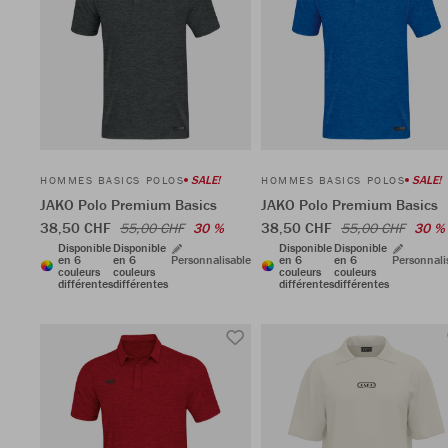
SALE!
SALE!
HOMMES BASICS POLOS
HOMMES BASICS POLOS
JAKO Polo Premium Basics
JAKO Polo Premium Basics
38,50 CHF
38,50 CHF
55,00 CHF
30 %
55,00 CHF
30 %
Disponible
Disponible
Disponible
Disponible
en 6
en 6
Personnalisable
en 6
en 6
Personnali
couleurs
couleurs
couleurs
couleurs
différentes
différentes
différentes
différentes