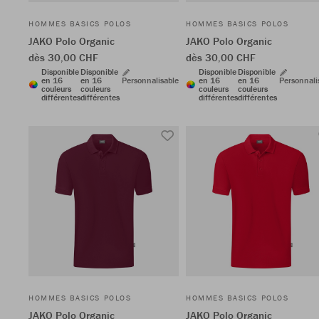
HOMMES BASICS POLOS
HOMMES BASICS POLOS
JAKO Polo Organic
JAKO Polo Organic
dès 30,00 CHF
dès 30,00 CHF
Disponible
Disponible
Disponible
Disponible
en 16
en 16
Personnalisable
en 16
en 16
Personnali
couleurs
couleurs
couleurs
couleurs
différentes
différentes
différentes
différentes
HOMMES BASICS POLOS
HOMMES BASICS POLOS
JAKO Polo Organic
JAKO Polo Organic