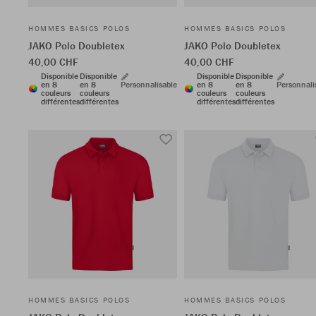
HOMMES BASICS POLOS
HOMMES BASICS POLOS
JAKO Polo Doubletex
JAKO Polo Doubletex
40,00 CHF
40,00 CHF
Disponible
Disponible
Disponible
Disponible
en 8
en 8
Personnalisable
en 8
en 8
Personnali
couleurs
couleurs
couleurs
couleurs
différentes
différentes
différentes
différentes
HOMMES BASICS POLOS
HOMMES BASICS POLOS