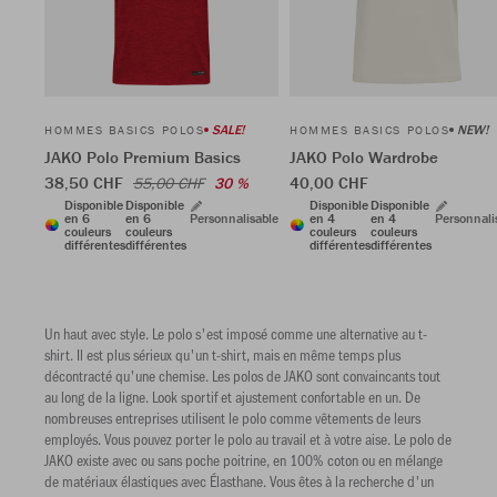
SALE!
NEW!
HOMMES BASICS POLOS
HOMMES BASICS POLOS
JAKO Polo Premium Basics
JAKO Polo Wardrobe
38,50 CHF
40,00 CHF
55,00 CHF
30 %
Disponible
Disponible
Disponible
Disponible
en 6
en 6
Personnalisable
en 4
en 4
Personnali
couleurs
couleurs
couleurs
couleurs
différentes
différentes
différentes
différentes
Un haut avec style. Le polo s'est imposé comme une alternative au t-
shirt. Il est plus sérieux qu'un t-shirt, mais en même temps plus
décontracté qu'une chemise. Les polos de JAKO sont convaincants tout
au long de la ligne. Look sportif et ajustement confortable en un. De
nombreuses entreprises utilisent le polo comme vêtements de leurs
employés. Vous pouvez porter le polo au travail et à votre aise. Le polo de
JAKO existe avec ou sans poche poitrine, en 100% coton ou en mélange
de matériaux élastiques avec Élasthane. Vous êtes à la recherche d'un