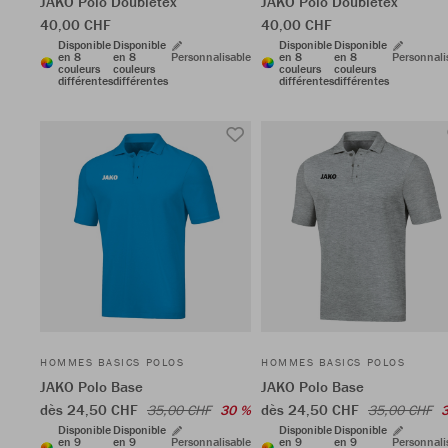
JAKO Polo Doubletex
JAKO Polo Doubletex
40,00 CHF
40,00 CHF
Disponible
Disponible
Disponible
Disponible
en 8
en 8
Personnalisable
en 8
en 8
Personnali
couleurs
couleurs
couleurs
couleurs
différentes
différentes
différentes
différentes
HOMMES BASICS POLOS
HOMMES BASICS POLOS
JAKO Polo Base
JAKO Polo Base
dès 24,50 CHF
dès 24,50 CHF
35,00 CHF
30 %
35,00 CHF
Disponible
Disponible
Disponible
Disponible
en 9
en 9
Personnalisable
en 9
en 9
Personnali