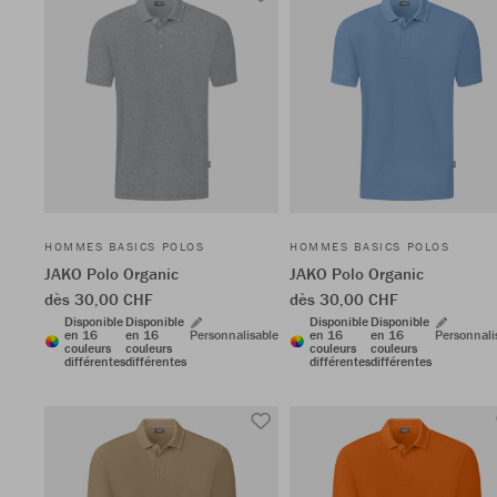
HOMMES BASICS POLOS
HOMMES BASICS POLOS
JAKO Polo Organic
JAKO Polo Organic
dès 30,00 CHF
dès 30,00 CHF
Disponible
Disponible
Disponible
Disponible
en 16
en 16
Personnalisable
en 16
en 16
Personnali
couleurs
couleurs
couleurs
couleurs
différentes
différentes
différentes
différentes