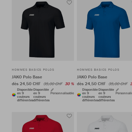
HOMMES BASICS POLOS
HOMMES BASICS POLOS
JAKO Polo Base
JAKO Polo Base
dès 24,50 CHF
dès 24,50 CHF
35,00 CHF
30 %
35,00 CHF
Disponible
Disponible
Disponible
Disponible
en 9
en 9
Personnalisable
en 9
en 9
Personnali
couleurs
couleurs
couleurs
couleurs
différentes
différentes
différentes
différentes