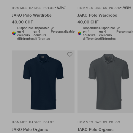
NEW!
NEW!
HOMMES BASICS POLOS
HOMMES BASICS POLOS
JAKO Polo Wardrobe
JAKO Polo Wardrobe
40,00 CHF
40,00 CHF
Disponible
Disponible
Disponible
Disponible
en 4
en 4
Personnalisable
en 4
en 4
Personnali
couleurs
couleurs
couleurs
couleurs
différentes
différentes
différentes
différentes
HOMMES BASICS POLOS
HOMMES BASICS POLOS
JAKO Polo Organic
JAKO Polo Organic