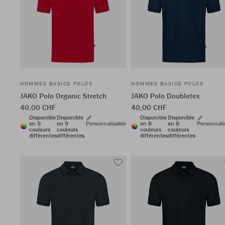
HOMMES BASICS POLOS
HOMMES BASICS POLOS
JAKO Polo Organic Stretch
JAKO Polo Doubletex
40,00 CHF
40,00 CHF
Disponible
Disponible
Disponible
Disponible
en 9
en 9
Personnalisable
en 8
en 8
Personnali
couleurs
couleurs
couleurs
couleurs
différentes
différentes
différentes
différentes