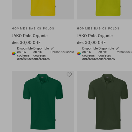
HOMMES BASICS POLOS
HOMMES BASICS POLOS
JAKO Polo Organic
JAKO Polo Organic
dès 30,00 CHF
dès 30,00 CHF
Disponible
Disponible
Disponible
Disponible
en 16
en 16
Personnalisable
en 16
en 16
Personnali
couleurs
couleurs
couleurs
couleurs
différentes
différentes
différentes
différentes