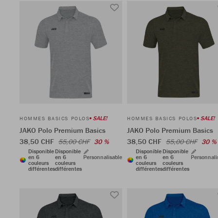
SALE!
SALE!
HOMMES BASICS POLOS
HOMMES BASICS POLOS
JAKO Polo Premium Basics
JAKO Polo Premium Basics
38,50 CHF
38,50 CHF
55,00 CHF
30 %
55,00 CHF
30 %
Disponible
Disponible
Disponible
Disponible
en 6
en 6
Personnalisable
en 6
en 6
Personnali
couleurs
couleurs
couleurs
couleurs
différentes
différentes
différentes
différentes