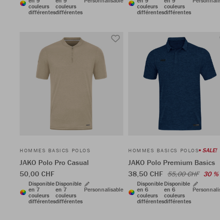
en 9
en 9
Personnalisable
en 9
en 9
Personnali
couleurs
couleurs
couleurs
couleurs
différentes
différentes
différentes
différentes
SALE!
HOMMES BASICS POLOS
HOMMES BASICS POLOS
JAKO Polo Pro Casual
JAKO Polo Premium Basics
50,00 CHF
38,50 CHF
55,00 CHF
30 %
Disponible
Disponible
Disponible
Disponible
en 7
en 7
Personnalisable
en 6
en 6
Personnali
couleurs
couleurs
couleurs
couleurs
différentes
différentes
différentes
différentes