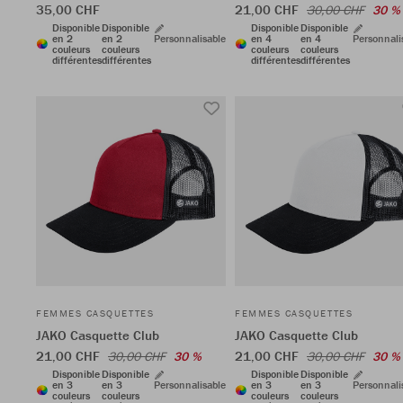
35,00 CHF
21,00 CHF
30,00 CHF
30 %
Disponible
Disponible
Disponible
Disponible
en 2
en 2
Personnalisable
en 4
en 4
Personnali
couleurs
couleurs
couleurs
couleurs
différentes
différentes
différentes
différentes
FEMMES CASQUETTES
FEMMES CASQUETTES
JAKO Casquette Club
JAKO Casquette Club
21,00 CHF
21,00 CHF
30,00 CHF
30 %
30,00 CHF
30 %
Disponible
Disponible
Disponible
Disponible
en 3
en 3
Personnalisable
en 3
en 3
Personnali
couleurs
couleurs
couleurs
couleurs