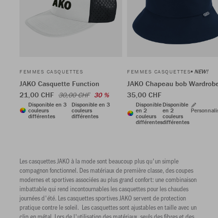
NEW!
FEMMES CASQUETTES
FEMMES CASQUETTES
JAKO Casquette Function
JAKO Chapeau bob Wardrob
21,00 CHF
35,00 CHF
30,00 CHF
30 %
Disponible en 3
Disponible en 3
Disponible
Disponible
couleurs
couleurs
en 2
en 2
Personnali
différentes
différentes
couleurs
couleurs
différentes
différentes
Les casquettes JAKO à la mode sont beaucoup plus qu'un simple
compagnon fonctionnel. Des matériaux de première classe, des coupes
modernes et sportives associées au plus grand confort: une combinaison
imbattable qui rend incontournables les casquettes pour les chaudes
journées d'été. Les casquettes sportives JAKO servent de protection
pratique contre le soleil. Les casquettes sont ajustables en taille avec un
clip en métal. Lors de l'utilisation des matériaux, seuls des fibres et des