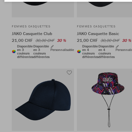
FEMMES CASQUETTES
FEMMES CASQUETTES
JAKO Casquette Club
JAKO Casquette Basic
21,00 CHF
21,00 CHF
30,00 CHF
30 %
30,00 CHF
30 %
Disponible
Disponible
Disponible
Disponible
en 3
en 3
Personnalisable
en 4
en 4
Personnali
couleurs
couleurs
couleurs
couleurs
différentes
différentes
différentes
différentes