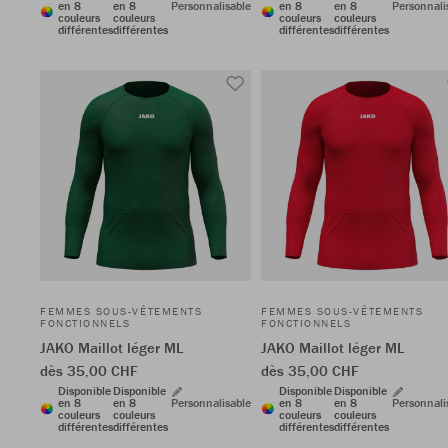
en 8
en 8
Personnalisable
en 8
en 8
Personnali
couleurs
couleurs
couleurs
couleurs
différentes
différentes
différentes
différentes
FEMMES SOUS-VÊTEMENTS
FEMMES SOUS-VÊTEMENTS
FONCTIONNELS
FONCTIONNELS
JAKO Maillot léger ML
JAKO Maillot léger ML
dès 35,00 CHF
dès 35,00 CHF
Disponible
Disponible
Disponible
Disponible
en 8
en 8
Personnalisable
en 8
en 8
Personnali
couleurs
couleurs
couleurs
couleurs
différentes
différentes
différentes
différentes