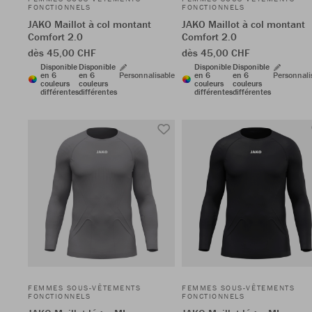
FONCTIONNELS
FONCTIONNELS
JAKO Maillot à col montant
JAKO Maillot à col montant
Comfort 2.0
Comfort 2.0
dès 45,00 CHF
dès 45,00 CHF
Disponible
Disponible
Disponible
Disponible
en 6
en 6
Personnalisable
en 6
en 6
Personnali
couleurs
couleurs
couleurs
couleurs
différentes
différentes
différentes
différentes
FEMMES SOUS-VÊTEMENTS
FEMMES SOUS-VÊTEMENTS
FONCTIONNELS
FONCTIONNELS