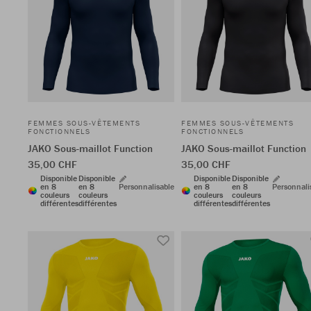
FEMMES SOUS-VÊTEMENTS
FEMMES SOUS-VÊTEMENTS
FONCTIONNELS
FONCTIONNELS
JAKO Sous-maillot Function
JAKO Sous-maillot Function
35,00 CHF
35,00 CHF
Disponible
Disponible
Disponible
Disponible
en 8
en 8
Personnalisable
en 8
en 8
Personnali
couleurs
couleurs
couleurs
couleurs
différentes
différentes
différentes
différentes