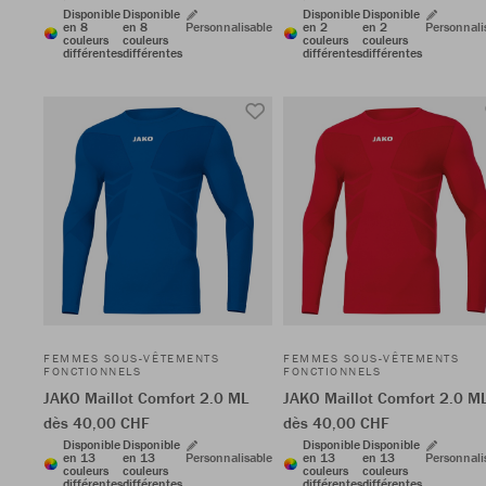
Disponible
Disponible
Disponible
Disponible
en 8
en 8
Personnalisable
en 2
en 2
Personnali
couleurs
couleurs
couleurs
couleurs
différentes
différentes
différentes
différentes
FEMMES SOUS-VÊTEMENTS
FEMMES SOUS-VÊTEMENTS
FONCTIONNELS
FONCTIONNELS
JAKO Maillot Comfort 2.0 ML
JAKO Maillot Comfort 2.0 M
dès 40,00 CHF
dès 40,00 CHF
Disponible
Disponible
Disponible
Disponible
en 13
en 13
Personnalisable
en 13
en 13
Personnali
couleurs
couleurs
couleurs
couleurs
différentes
différentes
différentes
différentes