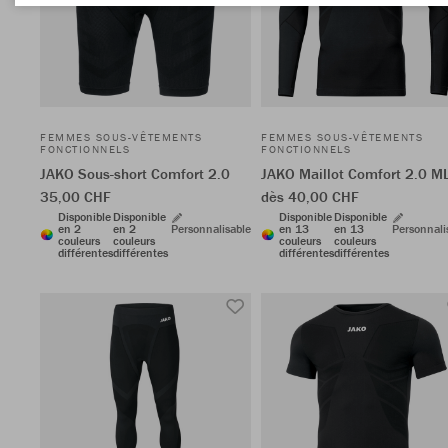
FEMMES SOUS-VÊTEMENTS
FEMMES SOUS-VÊTEMENTS
FONCTIONNELS
FONCTIONNELS
JAKO Sous-short Comfort 2.0
JAKO Maillot Comfort 2.0 M
35,00 CHF
dès 40,00 CHF
Disponible
Disponible
Disponible
Disponible
en 2
en 2
Personnalisable
en 13
en 13
Personnali
couleurs
couleurs
couleurs
couleurs
différentes
différentes
différentes
différentes