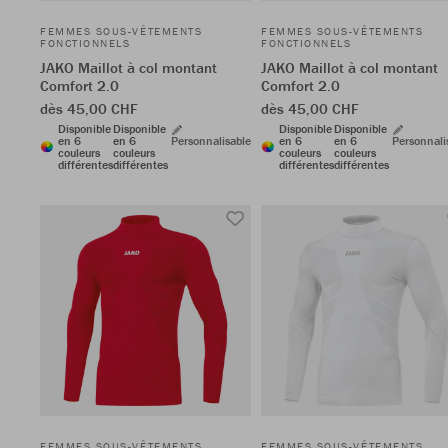
FEMMES SOUS-VÊTEMENTS
FEMMES SOUS-VÊTEMENTS
FONCTIONNELS
FONCTIONNELS
JAKO Maillot à col montant
JAKO Maillot à col montant
Comfort 2.0
Comfort 2.0
dès 45,00 CHF
dès 45,00 CHF
Disponible
Disponible
Disponible
Disponible
en 6
en 6
Personnalisable
en 6
en 6
Personnali
couleurs
couleurs
couleurs
couleurs
différentes
différentes
différentes
différentes
FEMMES SOUS-VÊTEMENTS
FEMMES SOUS-VÊTEMENTS