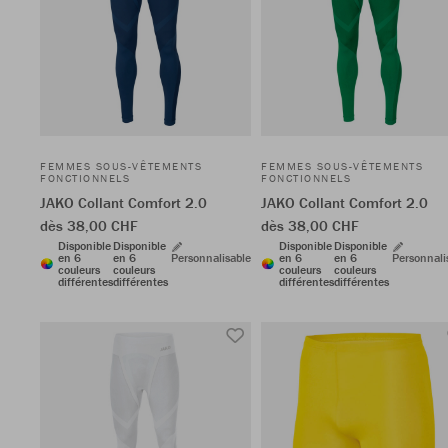
FEMMES SOUS-VÊTEMENTS
FEMMES SOUS-VÊTEMENTS
FONCTIONNELS
FONCTIONNELS
JAKO Collant Comfort 2.0
JAKO Collant Comfort 2.0
dès 38,00 CHF
dès 38,00 CHF
Disponible
Disponible
Disponible
Disponible
en 6
en 6
Personnalisable
en 6
en 6
Personnali
couleurs
couleurs
couleurs
couleurs
différentes
différentes
différentes
différentes