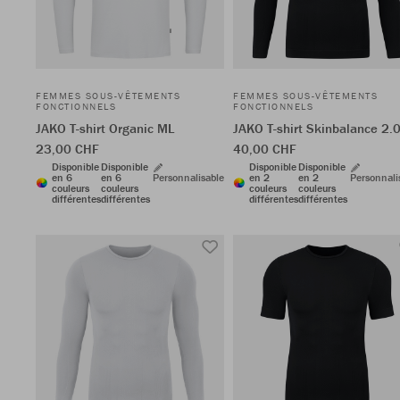
FEMMES SOUS-VÊTEMENTS
FEMMES SOUS-VÊTEMENTS
FONCTIONNELS
FONCTIONNELS
JAKO T-shirt Organic ML
JAKO T-shirt Skinbalance 2.
23,00 CHF
40,00 CHF
Disponible
Disponible
Disponible
Disponible
en 6
en 6
Personnalisable
en 2
en 2
Personnali
couleurs
couleurs
couleurs
couleurs
différentes
différentes
différentes
différentes