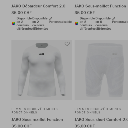
JAKO Débardeur Comfort 2.0
JAKO Sous-maillot Function
35,00 CHF
35,00 CHF
Disponible
Disponible
Disponible
Disponible
en 2
en 2
Personnalisable
en 8
en 8
Personnali
couleurs
couleurs
couleurs
couleurs
différentes
différentes
différentes
différentes
FEMMES SOUS-VÊTEMENTS
FEMMES SOUS-VÊTEMENTS
FONCTIONNELS
FONCTIONNELS
JAKO Sous-maillot Function
JAKO Sous-short Comfort 2.
35,00 CHF
35,00 CHF