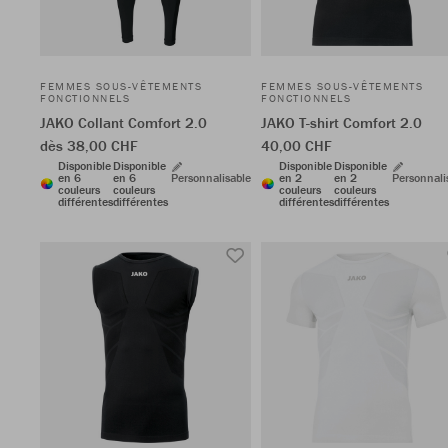
FEMMES SOUS-VÊTEMENTS
FEMMES SOUS-VÊTEMENTS
FONCTIONNELS
FONCTIONNELS
JAKO Collant Comfort 2.0
JAKO T-shirt Comfort 2.0
dès 38,00 CHF
40,00 CHF
Disponible
Disponible
Disponible
Disponible
en 6
en 6
Personnalisable
en 2
en 2
Personnali
couleurs
couleurs
couleurs
couleurs
différentes
différentes
différentes
différentes