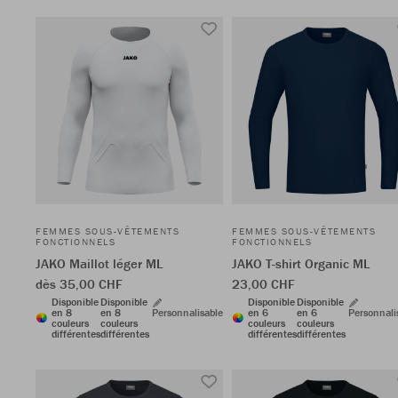
FEMMES SOUS-VÊTEMENTS
FEMMES SOUS-VÊTEMENTS
FONCTIONNELS
FONCTIONNELS
JAKO Maillot léger ML
JAKO T-shirt Organic ML
dès 35,00 CHF
23,00 CHF
Disponible
Disponible
Disponible
Disponible
en 8
en 8
Personnalisable
en 6
en 6
Personnali
couleurs
couleurs
couleurs
couleurs
différentes
différentes
différentes
différentes