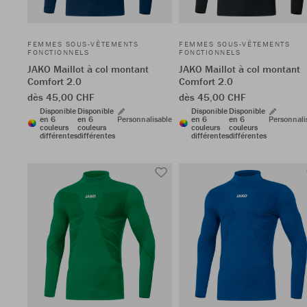
FEMMES SOUS-VÊTEMENTS
FEMMES SOUS-VÊTEMENTS
FONCTIONNELS
FONCTIONNELS
JAKO Maillot à col montant
JAKO Maillot à col montant
Comfort 2.0
Comfort 2.0
dès 45,00 CHF
dès 45,00 CHF
Disponible
Disponible
Disponible
Disponible
en 6
en 6
Personnalisable
en 6
en 6
Personnali
couleurs
couleurs
couleurs
couleurs
différentes
différentes
différentes
différentes