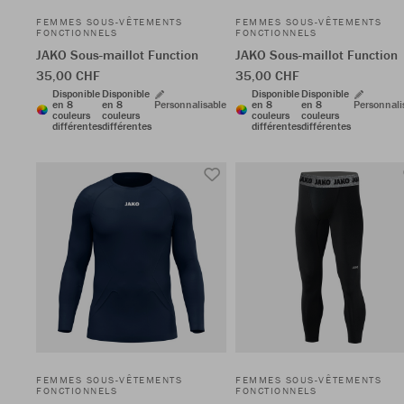
FEMMES SOUS-VÊTEMENTS
FEMMES SOUS-VÊTEMENTS
FONCTIONNELS
FONCTIONNELS
JAKO Sous-maillot Function
JAKO Sous-maillot Function
35,00 CHF
35,00 CHF
Disponible
Disponible
Disponible
Disponible
en 8
en 8
Personnalisable
en 8
en 8
Personnali
couleurs
couleurs
couleurs
couleurs
différentes
différentes
différentes
différentes
FEMMES SOUS-VÊTEMENTS
FEMMES SOUS-VÊTEMENTS
FONCTIONNELS
FONCTIONNELS