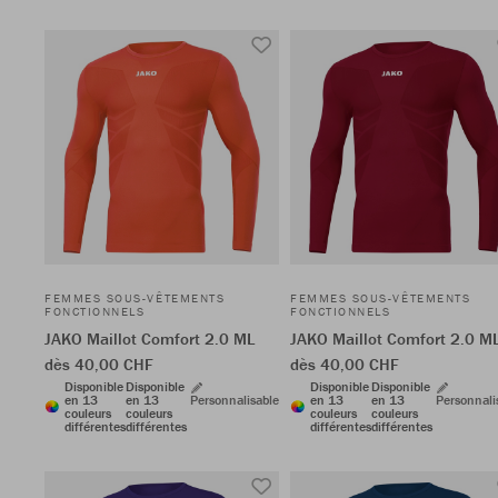
FEMMES SOUS-VÊTEMENTS
FEMMES SOUS-VÊTEMENTS
FONCTIONNELS
FONCTIONNELS
JAKO Maillot Comfort 2.0 ML
JAKO Maillot Comfort 2.0 M
dès 40,00 CHF
dès 40,00 CHF
Disponible
Disponible
Disponible
Disponible
en 13
en 13
Personnalisable
en 13
en 13
Personnali
couleurs
couleurs
couleurs
couleurs
différentes
différentes
différentes
différentes