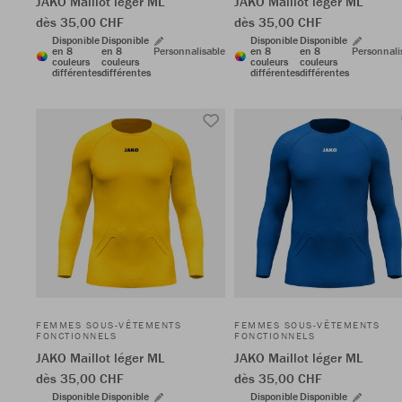
JAKO Maillot léger ML
JAKO Maillot léger ML
dès 35,00 CHF
dès 35,00 CHF
Disponible
Disponible
Disponible
Disponible
en 8
en 8
Personnalisable
en 8
en 8
Personnali
couleurs
couleurs
couleurs
couleurs
différentes
différentes
différentes
différentes
FEMMES SOUS-VÊTEMENTS
FEMMES SOUS-VÊTEMENTS
FONCTIONNELS
FONCTIONNELS
JAKO Maillot léger ML
JAKO Maillot léger ML
dès 35,00 CHF
dès 35,00 CHF
Disponible
Disponible
Disponible
Disponible