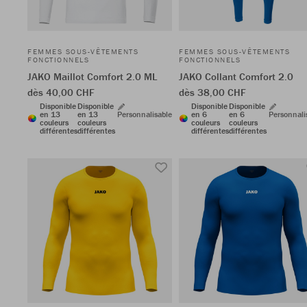
FEMMES SOUS-VÊTEMENTS
FEMMES SOUS-VÊTEMENTS
FONCTIONNELS
FONCTIONNELS
JAKO Maillot Comfort 2.0 ML
JAKO Collant Comfort 2.0
dès 40,00 CHF
dès 38,00 CHF
Disponible
Disponible
Disponible
Disponible
en 13
en 13
Personnalisable
en 6
en 6
Personnali
couleurs
couleurs
couleurs
couleurs
différentes
différentes
différentes
différentes