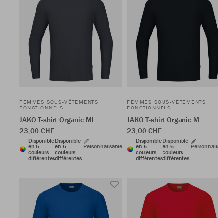
FEMMES SOUS-VÊTEMENTS
FEMMES SOUS-VÊTEMENTS
FONCTIONNELS
FONCTIONNELS
JAKO T-shirt Organic ML
JAKO T-shirt Organic ML
23,00 CHF
23,00 CHF
Disponible
Disponible
Disponible
Disponible
en 6
en 6
Personnalisable
en 6
en 6
Personnali
couleurs
couleurs
couleurs
couleurs
différentes
différentes
différentes
différentes