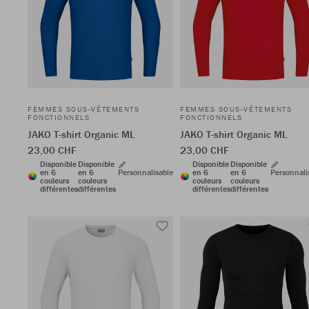
FEMMES SOUS-VÊTEMENTS
FEMMES SOUS-VÊTEMENTS
FONCTIONNELS
FONCTIONNELS
JAKO T-shirt Organic ML
JAKO T-shirt Organic ML
23,00 CHF
23,00 CHF
Disponible
Disponible
Disponible
Disponible
en 6
en 6
Personnalisable
en 6
en 6
Personnali
couleurs
couleurs
couleurs
couleurs
différentes
différentes
différentes
différentes