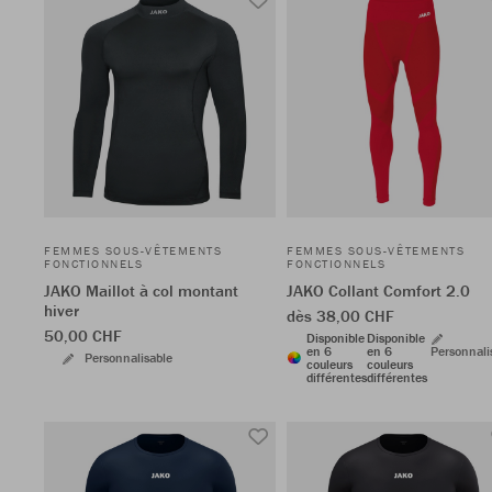
FEMMES SOUS-VÊTEMENTS
FEMMES SOUS-VÊTEMENTS
FONCTIONNELS
FONCTIONNELS
JAKO Maillot à col montant
JAKO Collant Comfort 2.0
hiver
dès 38,00 CHF
50,00 CHF
Disponible
Disponible
en 6
en 6
Personnali
Personnalisable
couleurs
couleurs
différentes
différentes