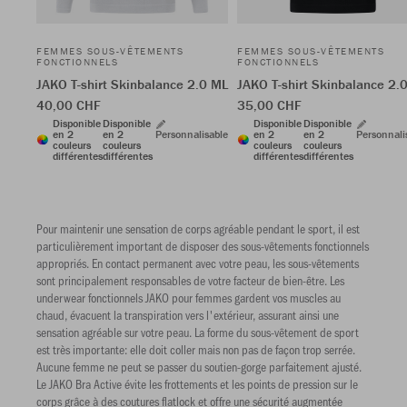
FEMMES SOUS-VÊTEMENTS
FEMMES SOUS-VÊTEMENTS
FONCTIONNELS
FONCTIONNELS
JAKO T-shirt Skinbalance 2.0 ML
JAKO T-shirt Skinbalance 2.
40,00 CHF
35,00 CHF
Disponible
Disponible
Disponible
Disponible
en 2
en 2
Personnalisable
en 2
en 2
Personnali
couleurs
couleurs
couleurs
couleurs
différentes
différentes
différentes
différentes
Pour maintenir une sensation de corps agréable pendant le sport, il est
particulièrement important de disposer des sous-vêtements fonctionnels
appropriés. En contact permanent avec votre peau, les sous-vêtements
sont principalement responsables de votre facteur de bien-être. Les
underwear fonctionnels JAKO pour femmes gardent vos muscles au
chaud, évacuent la transpiration vers l'extérieur, assurant ainsi une
sensation agréable sur votre peau. La forme du sous-vêtement de sport
est très importante: elle doit coller mais non pas de façon trop serrée.
Aucune femme ne peut se passer du soutien-gorge parfaitement ajusté.
Le JAKO Bra Active évite les frottements et les points de pression sur le
corps grâce à des coutures flatlock et offre une sécurité augmentée