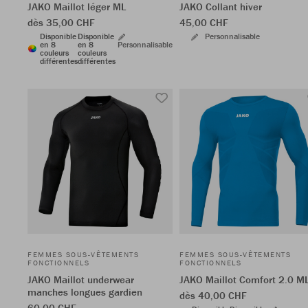
JAKO Maillot léger ML
JAKO Collant hiver
dès 35,00 CHF
45,00 CHF
Disponible
Disponible
Personnalisable
en 8
en 8
Personnalisable
couleurs
couleurs
différentes
différentes
FEMMES SOUS-VÊTEMENTS
FEMMES SOUS-VÊTEMENTS
FONCTIONNELS
FONCTIONNELS
JAKO Maillot underwear
JAKO Maillot Comfort 2.0 M
manches longues gardien
dès 40,00 CHF
60,00 CHF