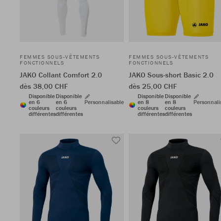
FEMMES SOUS-VÊTEMENTS
FEMMES SOUS-VÊTEMENTS
FONCTIONNELS
FONCTIONNELS
JAKO Collant Comfort 2.0
JAKO Sous-short Basic 2.0
dès 38,00 CHF
dès 25,00 CHF
Disponible
Disponible
Disponible
Disponible
en 6
en 6
Personnalisable
en 8
en 8
Personnali
couleurs
couleurs
couleurs
couleurs
différentes
différentes
différentes
différentes