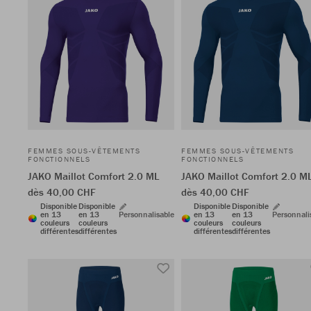
FEMMES SOUS-VÊTEMENTS
FEMMES SOUS-VÊTEMENTS
FONCTIONNELS
FONCTIONNELS
JAKO Maillot Comfort 2.0 ML
JAKO Maillot Comfort 2.0 M
dès 40,00 CHF
dès 40,00 CHF
Disponible
Disponible
Disponible
Disponible
en 13
en 13
Personnalisable
en 13
en 13
Personnali
couleurs
couleurs
couleurs
couleurs
différentes
différentes
différentes
différentes