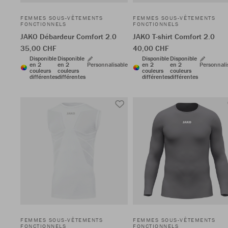
FEMMES SOUS-VÊTEMENTS
FEMMES SOUS-VÊTEMENTS
FONCTIONNELS
FONCTIONNELS
JAKO Débardeur Comfort 2.0
JAKO T-shirt Comfort 2.0
35,00 CHF
40,00 CHF
Disponible
Disponible
Disponible
Disponible
en 2
en 2
Personnalisable
en 2
en 2
Personnali
couleurs
couleurs
couleurs
couleurs
différentes
différentes
différentes
différentes
FEMMES SOUS-VÊTEMENTS
FEMMES SOUS-VÊTEMENTS
FONCTIONNELS
FONCTIONNELS