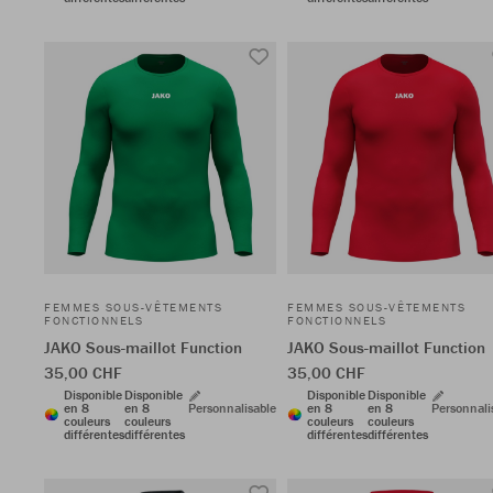
FEMMES SOUS-VÊTEMENTS
FEMMES SOUS-VÊTEMENTS
FONCTIONNELS
FONCTIONNELS
JAKO Sous-maillot Function
JAKO Sous-maillot Function
35,00 CHF
35,00 CHF
Disponible
Disponible
Disponible
Disponible
en 8
en 8
Personnalisable
en 8
en 8
Personnali
couleurs
couleurs
couleurs
couleurs
différentes
différentes
différentes
différentes