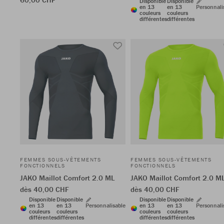
Disponible
Disponible
en 13
en 13
Personnali
couleurs
couleurs
différentes
différentes
FEMMES SOUS-VÊTEMENTS
FEMMES SOUS-VÊTEMENTS
FONCTIONNELS
FONCTIONNELS
JAKO Maillot Comfort 2.0 ML
JAKO Maillot Comfort 2.0 M
dès 40,00 CHF
dès 40,00 CHF
Disponible
Disponible
Disponible
Disponible
en 13
en 13
Personnalisable
en 13
en 13
Personnali
couleurs
couleurs
couleurs
couleurs
différentes
différentes
différentes
différentes