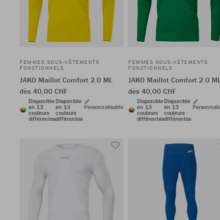
FEMMES SOUS-VÊTEMENTS
FEMMES SOUS-VÊTEMENTS
FONCTIONNELS
FONCTIONNELS
JAKO Maillot Comfort 2.0 ML
JAKO Maillot Comfort 2.0 M
dès 40,00 CHF
dès 40,00 CHF
Disponible
Disponible
Disponible
Disponible
en 13
en 13
Personnalisable
en 13
en 13
Personnali
couleurs
couleurs
couleurs
couleurs
différentes
différentes
différentes
différentes