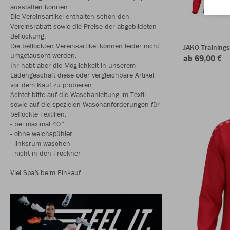
ausstatten können.
Die Vereinsartikel enthalten schon den
Vereinsrabatt sowie die Preise der abgebildeten
Beflockung.
Die beflockten Vereinsartikel können leider nicht
JAKO Training
umgetauscht werden.
ab 69,00 €
Ihr habt aber die Möglichkeit in unserem
Ladengeschäft diese oder vergleichbare Artikel
vor dem Kauf zu probieren.
Achtet bitte auf die Waschanleitung im Textil
sowie auf die spezielen Waschanforderungen für
beflockte Textilien.
- bei maximal 40°
- ohne weichspühler
- linksrum waschen
- nicht in den Trockner
Viel Spaß beim Einkauf