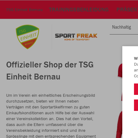
TRAININGSBEKLEIDUNG
PRÄSEN
TSG Einheit Bernau
Nachhaltig
W
Offizieller Shop der TSG
Du
an
Einheit Bernau
Co
Um im Verein ein einheitliches Erscheinungsbild
durchzusetzen, bieten wir Ihnen neben
Verträgen mit den Sportartikelfirmen zu guten
Einkaufskonditionen auch Hilfe bei der Auswahl
einer Vereinskollektion an. Dies hat den Vorteil,
dass auch die Eltern umfassend über die
Vereinsbekleidung informiert sind und ihre
Sprösslinge mit dem entsprechenden Equipment