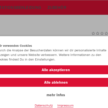
TATIONSBEKLEIDUNG
ZUBEHÖR
JAK
ir verwenden Cookies
rch die Analyse der Besucherdaten können wir dir personalisierte Inhalte
rot
zeigen und unsere Website verbessern. Weitere Informationen zu den
okies findest Du in den Einstellungen.
Alle akzeptieren
Alle ablehnen
Einzelau
mehr Infos
Datenschutz
Impressum