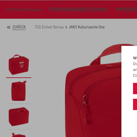
TRAININGSBEKLEIDUNG
PRÄSEN
TSG Einheit Bernau
TSG Einheit Bernau
JAKO Kulturtasche One
ZURÜCK
W
Du
an
Co