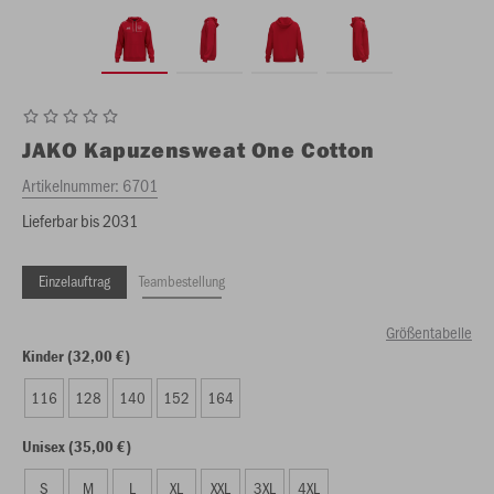
JAKO
Kapuzensweat One Cotton
Artikelnummer:
6701
Lieferbar bis 2031
Einzelauftrag
Teambestellung
Größentabelle
Kinder (32,00 €)
116
128
140
152
164
Unisex (35,00 €)
S
M
L
XL
XXL
3XL
4XL