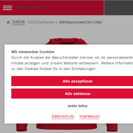
TSG Einheit Bernau
ZURÜCK
TSG Einheit Bernau
JAKO Kapuzensweat One Cotton
Wir verwenden Cookies
Durch die Analyse der Besucherdaten können wir dir personalisierte
Inhalte anzeigen und unsere Website verbessern. Weitere Informati
zu den Cookies findest Du in den Einstellungen.
Alle akzeptieren
Alle ablehnen
mehr Infos
Datenschutz
Impressum