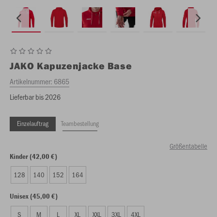
JAKO
Kapuzenjacke Base
Artikelnummer:
6865
Lieferbar bis 2026
Einzelauftrag
Teambestellung
Größentabelle
Kinder (42,00 €)
128
140
152
164
Unisex (45,00 €)
S
M
L
XL
XXL
3XL
4XL