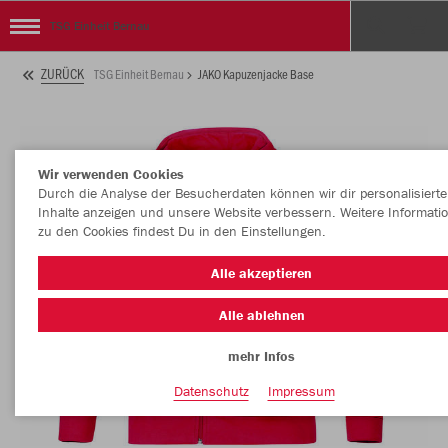
TSG Einheit Bernau
ZURÜCK
TSG Einheit Bernau
JAKO Kapuzenjacke Base
Wir verwenden Cookies
Durch die Analyse der Besucherdaten können wir dir personalisierte
Inhalte anzeigen und unsere Website verbessern. Weitere Informati
zu den Cookies findest Du in den Einstellungen.
Alle akzeptieren
Alle ablehnen
mehr Infos
Datenschutz
Impressum