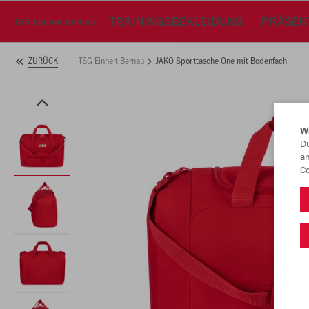
TRAININGSBEKLEIDUNG
PRÄSEN
TSG Einheit Bernau
TSG Einheit Bernau
JAKO Sporttasche One mit Bodenfach
ZURÜCK
W
Du
an
Co