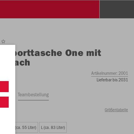
O
Sporttasche One mit
enfach
Artikelnummer:
2001
Lieferbar bis 2031
ftrag
Teambestellung
Größentabelle
iter)
M (ca. 55 Liter)
L (ca. 83 Liter)