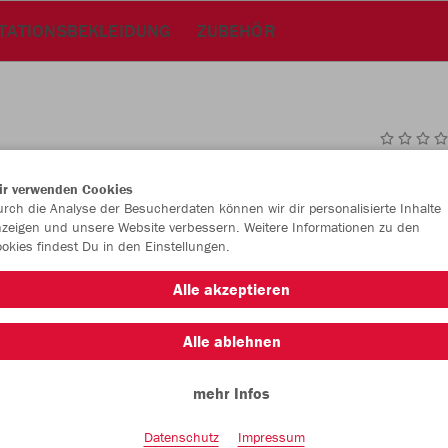
TATIONSBEKLEIDUNG
ZUBEHÖR
JAK
ir verwenden Cookies
Bod
rch die Analyse der Besucherdaten können wir dir personalisierte Inhalte
zeigen und unsere Website verbessern. Weitere Informationen zu den
okies findest Du in den Einstellungen.
Alle akzeptieren
Einzelau
Alle ablehnen
Größe
mehr Infos
S (ca. 30 L
Datenschutz
Impressum