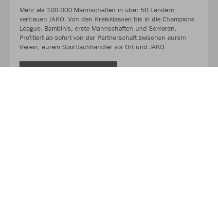
Mehr als 100.000 Mannschaften in über 50 Ländern
vertrauen JAKO. Von den Kreisklassen bis in die Champions
League. Bambinis, erste Mannschaften und Senioren.
Profitiert ab sofort von der Partnerschaft zwischen eurem
Verein, eurem Sportfachhändler vor Ort und JAKO.
MEHR LESEN
Über JAKO
Aus der Garage zum führenden Teamsport-Ausrüster. Die