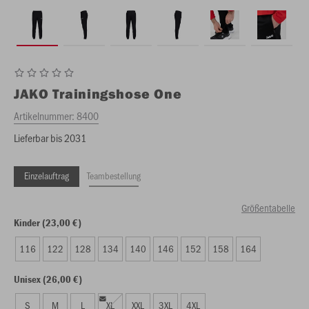
JAKO
Trainingshose One
Artikelnummer:
8400
Lieferbar bis 2031
Einzelauftrag
Teambestellung
Größentabelle
Kinder (23,00 €)
116
122
128
134
140
146
152
158
164
Unisex (26,00 €)
S
M
L
XL
XXL
3XL
4XL