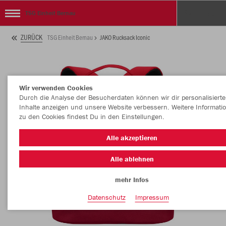
TSG Einheit Bernau
ZURÜCK
TSG Einheit Bernau
JAKO Rucksack Iconic
Wir verwenden Cookies
Durch die Analyse der Besucherdaten können wir dir personalisierte
Inhalte anzeigen und unsere Website verbessern. Weitere Informati
zu den Cookies findest Du in den Einstellungen.
Alle akzeptieren
Alle ablehnen
mehr Infos
Datenschutz
Impressum