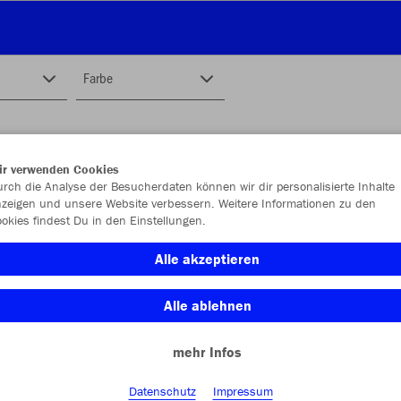
Farbe
ir verwenden Cookies
rch die Analyse der Besucherdaten können wir dir personalisierte Inhalte
zeigen und unsere Website verbessern. Weitere Informationen zu den
okies findest Du in den Einstellungen.
Alle akzeptieren
Alle ablehnen
mehr Infos
Datenschutz
Impressum