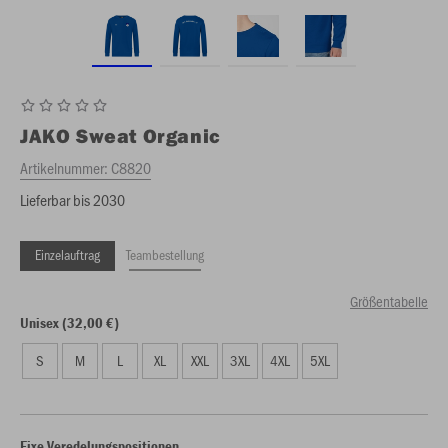
JAKO
Sweat Organic
Artikelnummer:
C8820
Lieferbar bis 2030
Einzelauftrag
Teambestellung
Größentabelle
Unisex (32,00 €)
S
M
L
XL
XXL
3XL
4XL
5XL
Fixe Veredelungspositionen