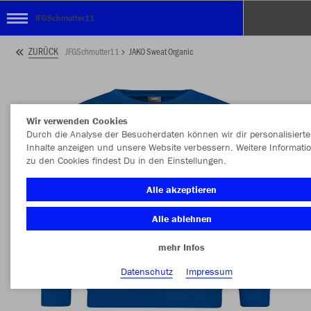
JFGSchmutter11
ZURÜCK
JFGSchmutter11
JAKO Sweat Organic
Wir verwenden Cookies
Durch die Analyse der Besucherdaten können wir dir personalisierte
Inhalte anzeigen und unsere Website verbessern. Weitere Informati
zu den Cookies findest Du in den Einstellungen.
Alle akzeptieren
Alle ablehnen
mehr Infos
Datenschutz
Impressum