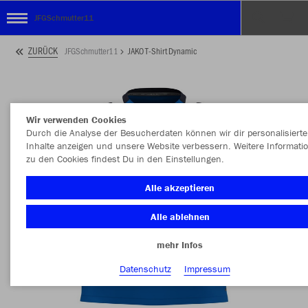
JFGSchmutter11
ZURÜCK
JFGSchmutter11
JAKO T-Shirt Dynamic
Wir verwenden Cookies
Durch die Analyse der Besucherdaten können wir dir personalisierte
Inhalte anzeigen und unsere Website verbessern. Weitere Informati
zu den Cookies findest Du in den Einstellungen.
Alle akzeptieren
Alle ablehnen
mehr Infos
Datenschutz
Impressum