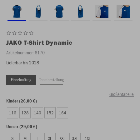
JAKO
T-Shirt Dynamic
Artikelnummer:
6170
Lieferbar bis 2028
Einzelauftrag
Teambestellung
Größentabelle
Kinder (26,00 €)
116
128
140
152
164
Unisex (29,00 €)
S
M
L
XL
XXL
3XL
4XL