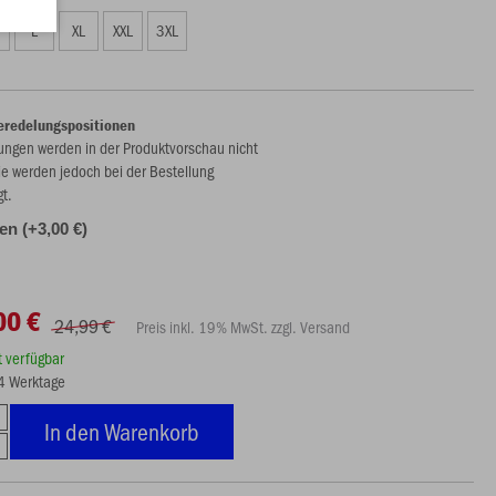
L
XL
XXL
3XL
eredelungspositionen
ungen werden in der Produktvorschau nicht
ie werden jedoch bei der Bestellung
gt.
len (+3,00 €)
00 €
24,99 €
Preis inkl. 19% MwSt. zzgl. Versand
rt verfügbar
14 Werktage
In den Warenkorb