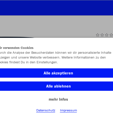
JAK
ir verwenden Cookies
rch die Analyse der Besucherdaten können wir dir personalisierte Inhalte
zeigen und unsere Website verbessern. Weitere Informationen zu den
okies findest Du in den Einstellungen.
Einzelau
Alle akzeptieren
Alle ablehnen
Kinder (15,
mehr Infos
116
12
Unisex (18,
Datenschutz
Impressum