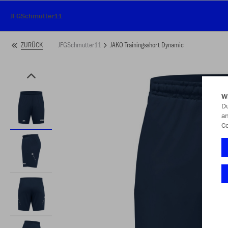
JFGSchmutter11
JFGSchmutter11
JAKO Trainingsshort Dynamic
ZURÜCK
W
Du
an
Co