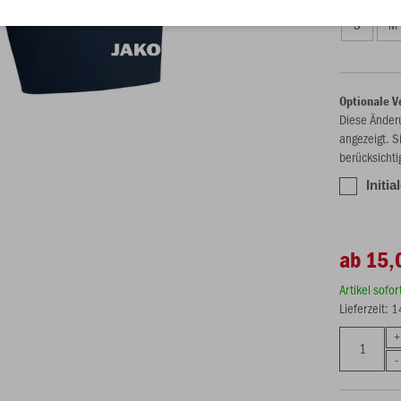
S
M
Optionale V
Diese Änder
angezeigt. S
berücksichti
Initia
ab 15,
Artikel sofo
Lieferzeit: 