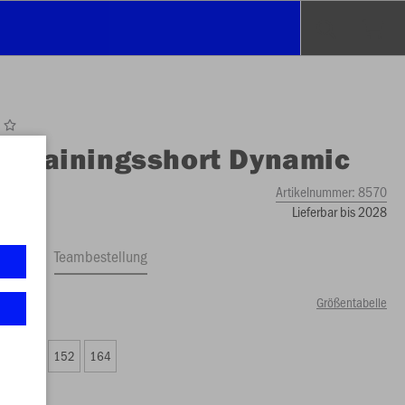
O
Trainingsshort Dynamic
Artikelnummer:
8570
Lieferbar bis 2028
ftrag
Teambestellung
Größentabelle
00 €)
8
140
152
164
00 €)