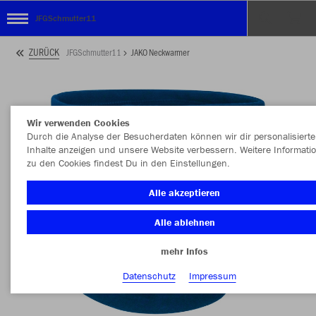
JFGSchmutter11
ZURÜCK
JFGSchmutter11
JAKO Neckwarmer
Wir verwenden Cookies
Durch die Analyse der Besucherdaten können wir dir personalisierte
Inhalte anzeigen und unsere Website verbessern. Weitere Informati
zu den Cookies findest Du in den Einstellungen.
Alle akzeptieren
Alle ablehnen
mehr Infos
Datenschutz
Impressum