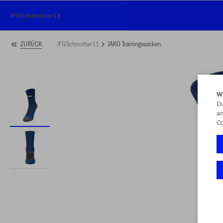
JFGSchmutter11
JFGSchmutter11
JAKO Trainingssocken
ZURÜCK
W
Du
an
Co