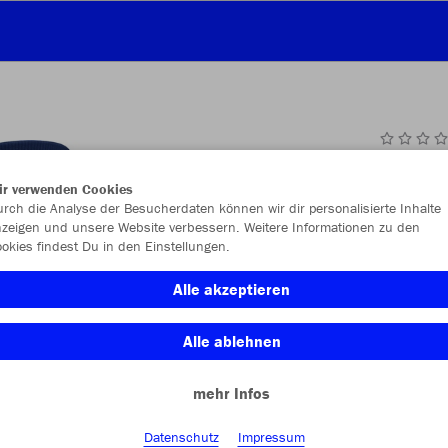
JAK
ir verwenden Cookies
rch die Analyse der Besucherdaten können wir dir personalisierte Inhalte
zeigen und unsere Website verbessern. Weitere Informationen zu den
okies findest Du in den Einstellungen.
Einzelau
Alle akzeptieren
Alle ablehnen
Größe (6,0
mehr Infos
(35-38)
Datenschutz
Impressum