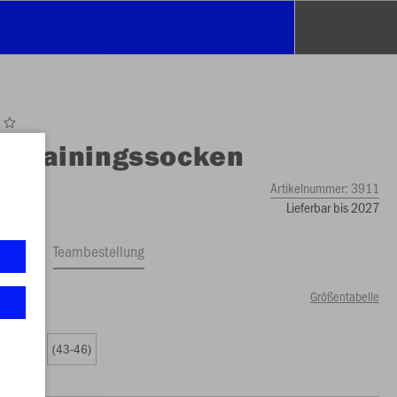
O
Trainingssocken
Artikelnummer:
3911
Lieferbar bis 2027
ftrag
Teambestellung
Größentabelle
0 €)
(39-42)
(43-46)