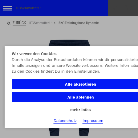
JFGSchmutter11
ZURÜCK
JFGSchmutter11
JAKO Trainingshose Dynamic
Wir verwenden Cookies
Durch die Analyse der Besucherdaten können wir dir personalisierte
Inhalte anzeigen und unsere Website verbessern. Weitere Informati
zu den Cookies findest Du in den Einstellungen.
Alle akzeptieren
Alle ablehnen
mehr Infos
Datenschutz
Impressum