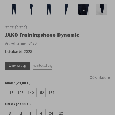
JAKO
Trainingshose Dynamic
Artikelnummer:
8470
Lieferbar bis 2028
Einzelauftrag
Teambestellung
Größentabelle
Kinder (24,00 €)
116
128
140
152
164
Unisex (27,00 €)
S
M
L
XL
XXL
3XL