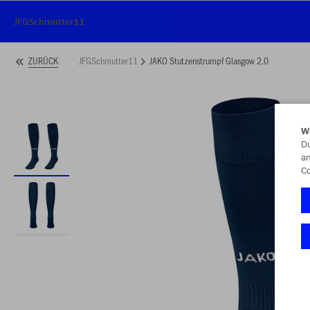
JFGSchmutter11
JFGSchmutter11
JAKO Stutzenstrumpf Glasgow 2.0
ZURÜCK
W
Du
an
Co