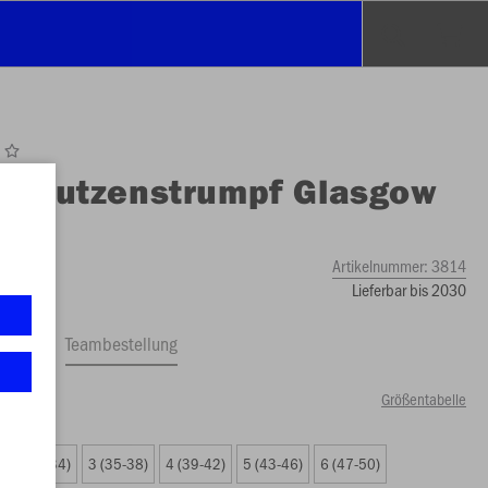
O
Stutzenstrumpf Glasgow
Artikelnummer:
3814
Lieferbar bis 2030
ftrag
Teambestellung
Größentabelle
0 €)
2 (31-34)
3 (35-38)
4 (39-42)
5 (43-46)
6 (47-50)