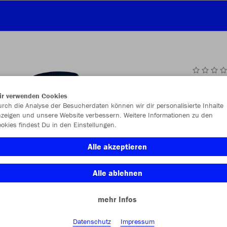
JAK
ir verwenden Cookies
2.0
rch die Analyse der Besucherdaten können wir dir personalisierte Inhalte
zeigen und unsere Website verbessern. Weitere Informationen zu den
okies findest Du in den Einstellungen.
Alle akzeptieren
Einzelau
Alle ablehnen
Größe (6,0
mehr Infos
1 (27-30)
Datenschutz
Impressum