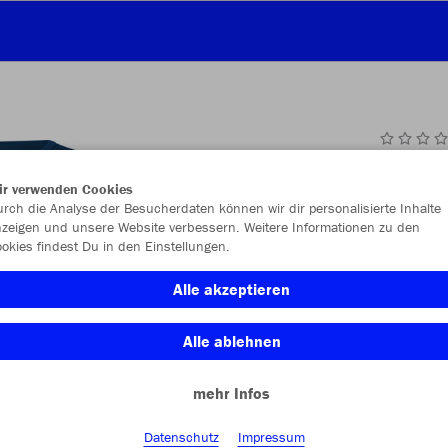
JAK
ir verwenden Cookies
rch die Analyse der Besucherdaten können wir dir personalisierte Inhalte
zeigen und unsere Website verbessern. Weitere Informationen zu den
okies findest Du in den Einstellungen.
Einzelau
Alle akzeptieren
Alle ablehnen
Kinder (21,
mehr Infos
3XS
XX
Unisex (24,
Datenschutz
Impressum