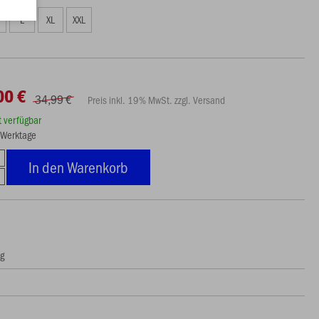
L
XL
XXL
00 €
34,99 €
Preis inkl. 19% MwSt. zzgl. Versand
rt verfügbar
3 Werktage
In den Warenkorb
ng