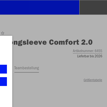
O
Longsleeve Comfort 2.0
Artikelnummer:
6455
Lieferbar bis 2026
ftrag
Teambestellung
Größentabelle
00 €)
S
XS
00 €)