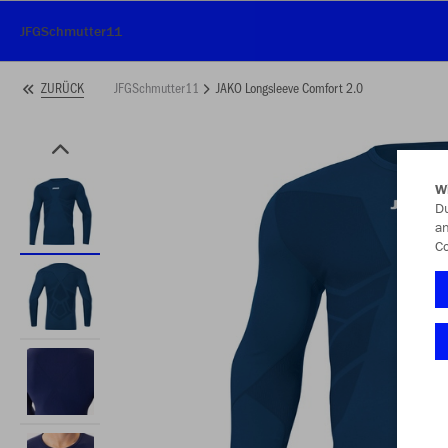
JFGSchmutter11
JFGSchmutter11
JAKO Longsleeve Comfort 2.0
ZURÜCK
W
Du
an
Co