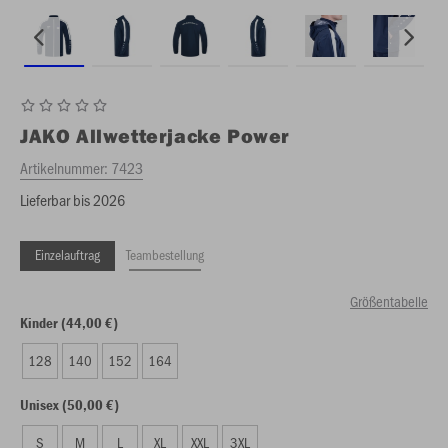
JAKO
Allwetterjacke Power
Artikelnummer:
7423
Lieferbar bis 2026
Einzelauftrag
Teambestellung
Größentabelle
Kinder (44,00 €)
128
140
152
164
Unisex (50,00 €)
S
M
L
XL
XXL
3XL