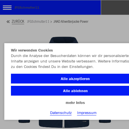
JFGSchmutter11
ZURÜCK
JFGSchmutter11
JAKO Allwetterjacke Power
Wir verwenden Cookies
Durch die Analyse der Besucherdaten können wir dir personalisierte
Inhalte anzeigen und unsere Website verbessern. Weitere Informati
zu den Cookies findest Du in den Einstellungen.
Alle akzeptieren
Alle ablehnen
mehr Infos
Datenschutz
Impressum