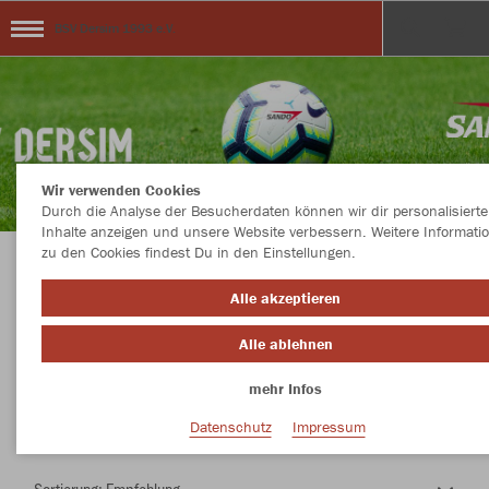
BSV Dersim 1993 e.V.
Wir verwenden Cookies
Durch die Analyse der Besucherdaten können wir dir personalisierte
Inhalte anzeigen und unsere Website verbessern. Weitere Informati
zu den Cookies findest Du in den Einstellungen.
Herzlich Willkommen im Teamshop BSV
Alle akzeptieren
Dersim 1993 e.V.
Alle ablehnen
mehr Infos
Nachhaltig
Farbe
Datenschutz
Impressum