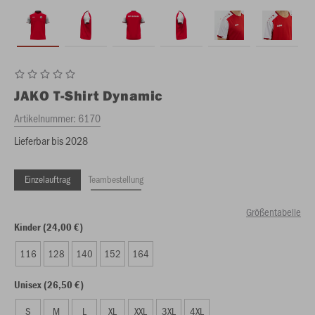
JAKO
T-Shirt Dynamic
Artikelnummer:
6170
Lieferbar bis 2028
Einzelauftrag
Teambestellung
Größentabelle
Kinder (24,00 €)
116
128
140
152
164
Unisex (26,50 €)
S
M
L
XL
XXL
3XL
4XL