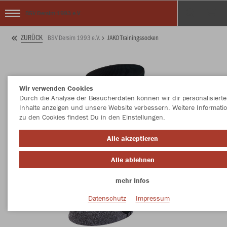
BSV Dersim 1993 e.V.
ZURÜCK
BSV Dersim 1993 e.V.
JAKO Trainingssocken
Wir verwenden Cookies
Durch die Analyse der Besucherdaten können wir dir personalisierte
Inhalte anzeigen und unsere Website verbessern. Weitere Informati
zu den Cookies findest Du in den Einstellungen.
Alle akzeptieren
Alle ablehnen
mehr Infos
Datenschutz
Impressum