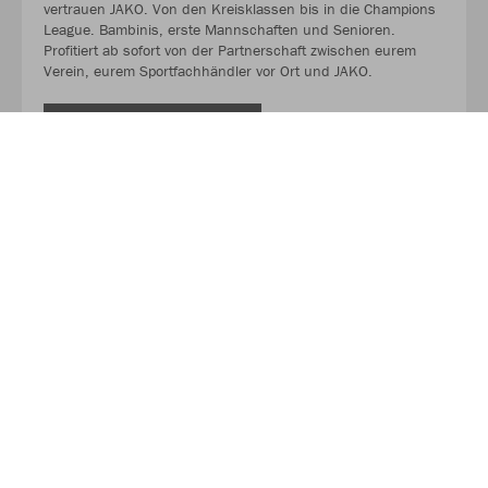
vertrauen JAKO. Von den Kreisklassen bis in die Champions
League. Bambinis, erste Mannschaften und Senioren.
Profitiert ab sofort von der Partnerschaft zwischen eurem
Verein, eurem Sportfachhändler vor Ort und JAKO.
MEHR LESEN
Über JAKO
Aus der Garage zum führenden Teamsport-Ausrüster. Die
Erfolgsgeschichte von JAKO beginnt 1989 und dauert bis