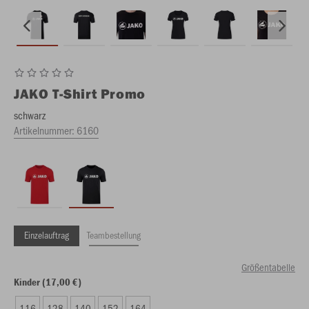
JAKO
T-Shirt Promo
schwarz
Artikelnummer:
6160
Einzelauftrag
Teambestellung
Größentabelle
Kinder (17,00 €)
116
128
140
152
164