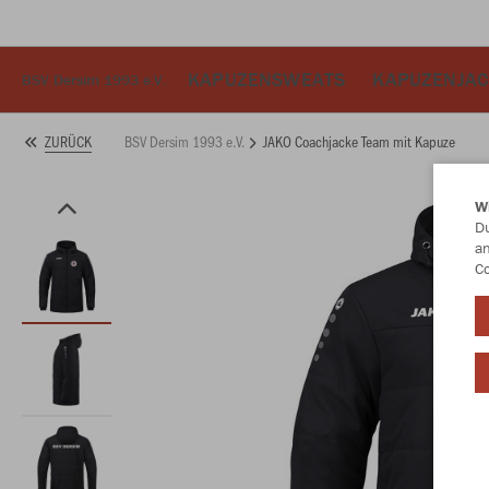
KAPUZENSWEATS
KAPUZENJA
BSV Dersim 1993 e.V.
BSV Dersim 1993 e.V.
JAKO Coachjacke Team mit Kapuze
ZURÜCK
W
Du
an
Co