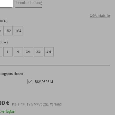
ftrag
Teambestellung
Größentabelle
00 €)
0
152
164
00 €)
L
XL
XXL
3XL
4XL
lungspositionen
BSV DERSIM
00 €
Preis inkl. 19% MwSt. zzgl. Versand
rt verfügbar