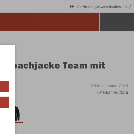
Zur Homepage: www.bsvdersim.de/
O
Coachjacke Team mit
uze
Artikelnummer:
7103
Lieferbar bis 2026