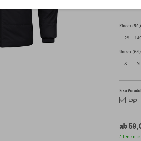
Einzelau
Kinder (59,
128
14
Unisex (64,
S
M
Fixe Verede
Logo
ab 59,
Artikel sofo