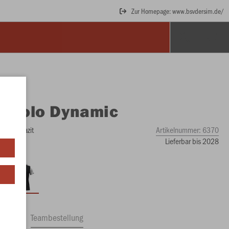
Zur Homepage: www.bsvdersim.de/
O
Polo Dynamic
ß/anthrazit
Artikelnummer:
6370
Lieferbar bis 2028
ftrag
Teambestellung