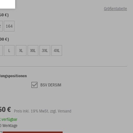
Größentabelle
50 €)
2
164
00 €)
L
XL
XXL
3XL
4XL
lungspositionen
BSV DERSIM
50 €
Preis inkl. 19% MwSt. zzgl. Versand
rt verfügbar
10 Werktage