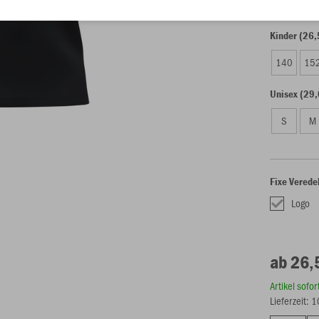
Kinder (26,
140
15
Unisex (29,
S
M
Fixe Verede
Logo
ab 26,
Artikel sofo
Lieferzeit: 