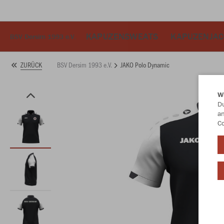
KAPUZENSWEATS
KAPUZENJA
BSV Dersim 1993 e.V.
BSV Dersim 1993 e.V.
JAKO Polo Dynamic
ZURÜCK
W
Du
an
Co