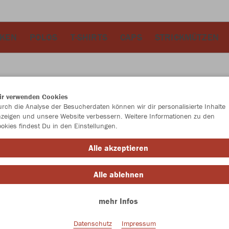
CKEN
POLOS
T-SHIRTS
CAPS
STRICKMÜTZEN
ir verwenden Cookies
JAK
rch die Analyse der Besucherdaten können wir dir personalisierte Inhalte
zeigen und unsere Website verbessern. Weitere Informationen zu den
okies findest Du in den Einstellungen.
schwarz/wei
Alle akzeptieren
Alle ablehnen
mehr Infos
Einzelau
Datenschutz
Impressum