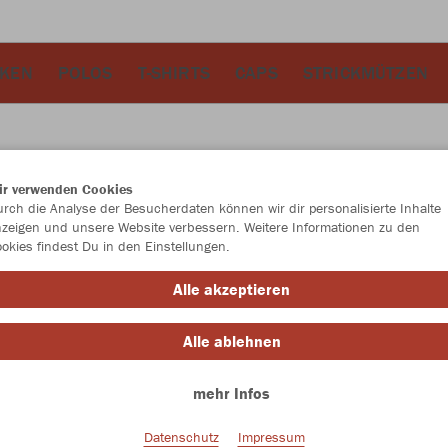
CKEN
POLOS
T-SHIRTS
CAPS
STRICKMÜTZEN
ir verwenden Cookies
JAK
rch die Analyse der Besucherdaten können wir dir personalisierte Inhalte
zeigen und unsere Website verbessern. Weitere Informationen zu den
okies findest Du in den Einstellungen.
rot meliert
Alle akzeptieren
Alle ablehnen
mehr Infos
Einzelau
Datenschutz
Impressum