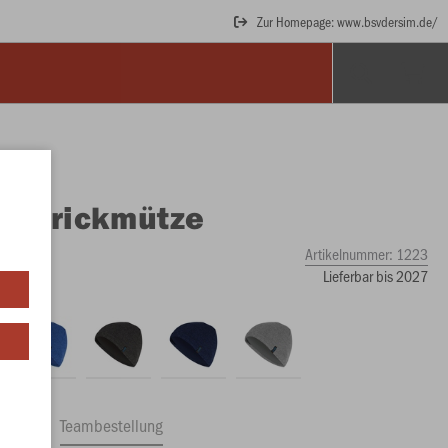
Zur Homepage: www.bsvdersim.de/
O
Strickmütze
Artikelnummer:
1223
Lieferbar bis 2027
ftrag
Teambestellung