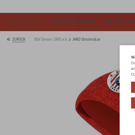
KAPUZENSWEATS
KAPUZENJA
BSV Dersim 1993 e.V.
BSV Dersim 1993 e.V.
JAKO Strickmütze
ZURÜCK
W
Du
an
Co