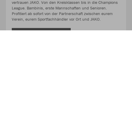
vertrauen JAKO. Von den Kreisklassen bis in die Champions
League. Bambinis, erste Mannschaften und Senioren.
Profitiert ab sofort von der Partnerschaft zwischen eurem
Verein, eurem Sportfachhändler vor Ort und JAKO.
MEHR LESEN
Über JAKO
Aus der Garage zum führenden Teamsport-Ausrüster. Die
Erfolgsgeschichte von JAKO beginnt 1989 und dauert bis