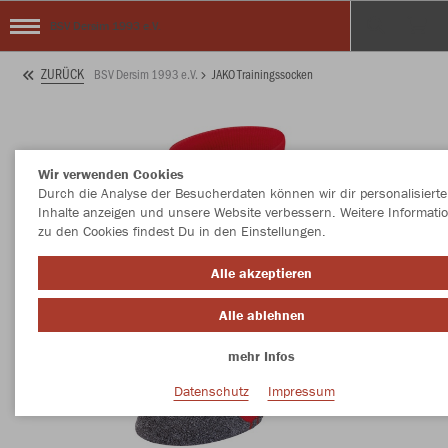
BSV Dersim 1993 e.V.
ZURÜCK
BSV Dersim 1993 e.V.
JAKO Trainingssocken
Wir verwenden Cookies
Durch die Analyse der Besucherdaten können wir dir personalisierte
Inhalte anzeigen und unsere Website verbessern. Weitere Informati
zu den Cookies findest Du in den Einstellungen.
Alle akzeptieren
Alle ablehnen
mehr Infos
Datenschutz
Impressum