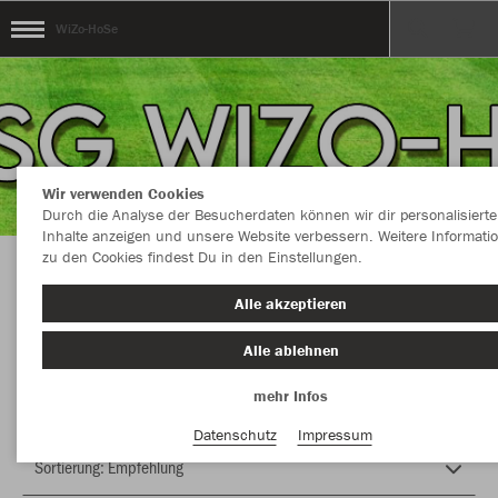
WiZo-HoSe
Wir verwenden Cookies
Durch die Analyse der Besucherdaten können wir dir personalisierte
Inhalte anzeigen und unsere Website verbessern. Weitere Informati
zu den Cookies findest Du in den Einstellungen.
Herzlich Willkommen im Teamshop WiZo-HoSe
Alle akzeptieren
Alle ablehnen
Nachhaltig
Farbe
mehr Infos
Datenschutz
Impressum