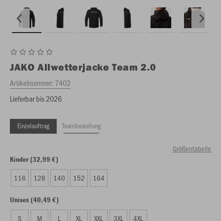
JAKO
Allwetterjacke Team 2.0
Artikelnummer:
7402
Lieferbar bis 2026
Einzelauftrag
Teambestellung
Größentabelle
Kinder (32,99 €)
116
128
140
152
164
Unisex (40,49 €)
S
M
L
XL
XXL
3XL
4XL