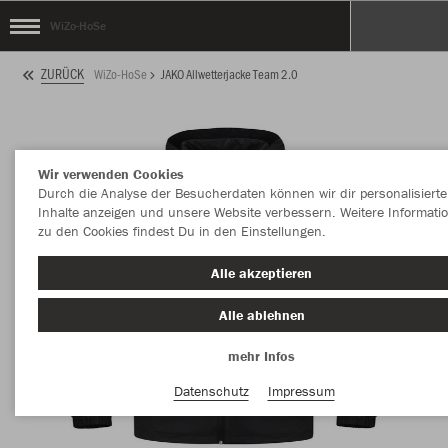
WiZo-HoSe
ZURÜCK
WiZo-HoSe
JAKO Allwetterjacke Team 2.0
Wir verwenden Cookies
Durch die Analyse der Besucherdaten können wir dir personalisierte
Inhalte anzeigen und unsere Website verbessern. Weitere Informati
zu den Cookies findest Du in den Einstellungen.
Alle akzeptieren
Alle ablehnen
mehr Infos
Datenschutz
Impressum