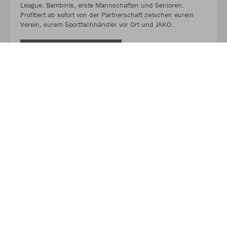
League. Bambinis, erste Mannschaften und Senioren.
Profitiert ab sofort von der Partnerschaft zwischen eurem
Verein, eurem Sportfachhändler vor Ort und JAKO.
MEHR LESEN
Über JAKO
Aus der Garage zum führenden Teamsport-Ausrüster. Die
Erfolgsgeschichte von JAKO beginnt 1989 und dauert bis
heute an. Seit der Gründung ist es das Ziel von JAKO, der