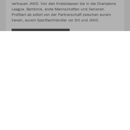
vertrauen JAKO. Von den Kreisklassen bis in die Champions
League. Bambinis, erste Mannschaften und Senioren.
Profitiert ab sofort von der Partnerschaft zwischen eurem
Verein, eurem Sportfachhändler vor Ort und JAKO.
MEHR LESEN
Über JAKO
Aus der Garage zum führenden Teamsport-Ausrüster. Die
Erfolgsgeschichte von JAKO beginnt 1989 und dauert bis