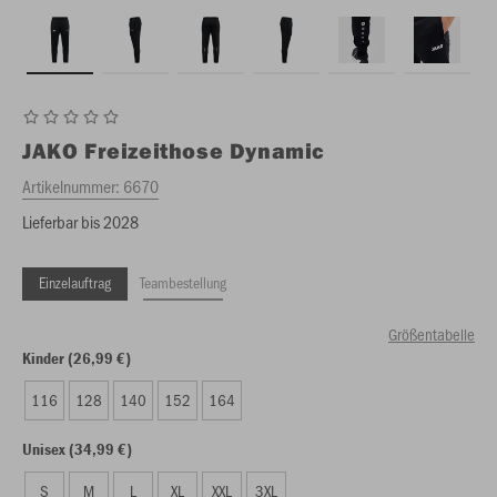
JAKO
Freizeithose Dynamic
Artikelnummer:
6670
Lieferbar bis 2028
Einzelauftrag
Teambestellung
Größentabelle
Kinder (26,99 €)
116
128
140
152
164
Unisex (34,99 €)
S
M
L
XL
XXL
3XL