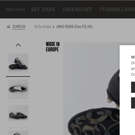
SET 2025
JUGEND-SET
FUSSBALLSCH
WiZo-HoSe
WiZo-HoSe
JAKO RS89 Elite FG/AG
ZURÜCK
W
Du
an
Co