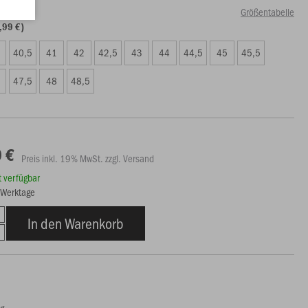
Größentabelle
,99 €)
40,5
41
42
42,5
43
44
44,5
45
45,5
47,5
48
48,5
 €
Preis inkl. 19% MwSt. zzgl. Versand
rt verfügbar
7 Werktage
In den Warenkorb