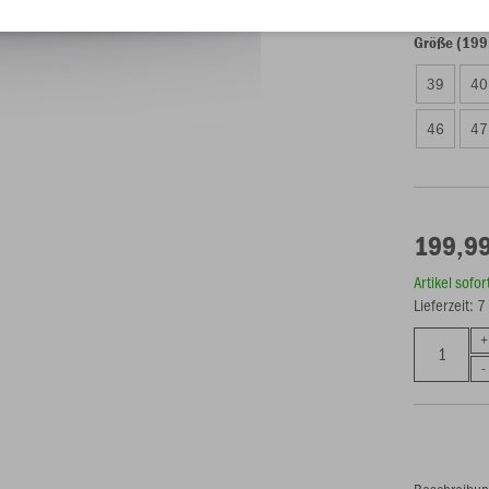
Größe (199
39
40
46
47
199,99
Artikel sofo
Lieferzeit: 