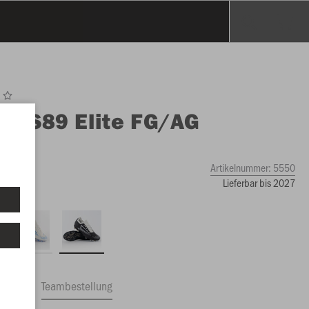
O
RS89 Elite FG/AG
ope
iß
Artikelnummer:
5550
Lieferbar bis 2027
ftrag
Teambestellung