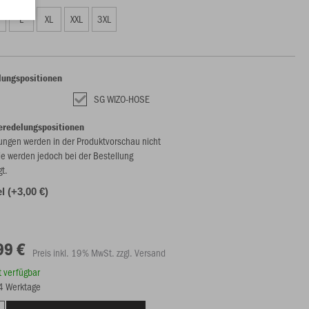
L
XL
XXL
3XL
lungspositionen
SG WIZO-HOSE
eredelungspositionen
ungen werden in der Produktvorschau nicht
ie werden jedoch bei der Bestellung
gt.
l (+3,00 €)
99 €
Preis inkl. 19% MwSt. zzgl. Versand
rt verfügbar
14 Werktage