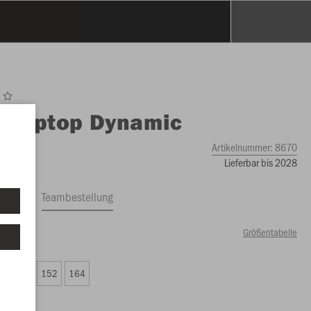
O
Ziptop Dynamic
Artikelnummer:
8670
Lieferbar bis 2028
ftrag
Teambestellung
Größentabelle
99 €)
8
140
152
164
99 €)