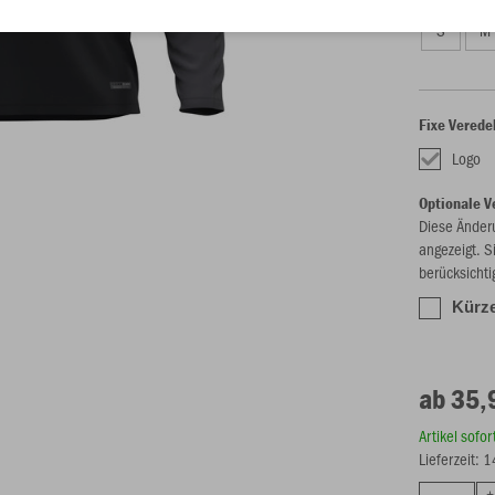
S
M
Fixe Verede
Logo
Optionale V
Diese Änder
angezeigt. S
berücksichti
Kürze
ab 35,
Artikel sofo
Lieferzeit: 