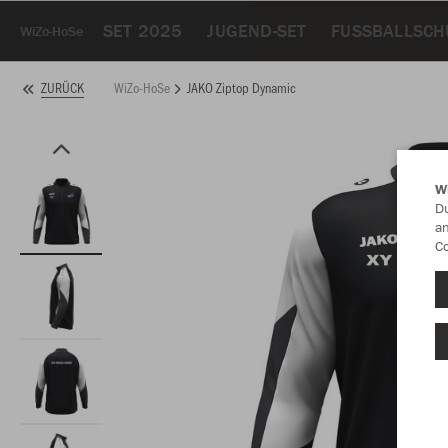
SET 2025
JUGEND-SET
FUSSBALLSCH
WiZo-HoSe
WiZo-HoSe
JAKO Ziptop Dynamic
ZURÜCK
W
Du
an
Co